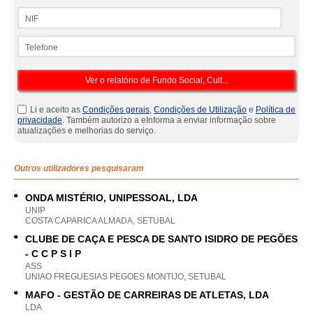
NIF
Telefone
Li e aceito as
Condições gerais
,
Condições de Utilização
e
Política de
privacidade
. Também autorizo a eInforma a enviar informação sobre
atualizações e melhorias do serviço.
Outros utilizadores pesquisaram
ONDA MISTÉRIO, UNIPESSOAL, LDA
UNIP
COSTA CAPARICA ALMADA, SETUBAL
CLUBE DE CAÇA E PESCA DE SANTO ISIDRO DE PEGÕES
- C C P S I P
ASS
UNIAO FREGUESIAS PEGOES MONTIJO, SETUBAL
MAFO - GESTÃO DE CARREIRAS DE ATLETAS, LDA
LDA