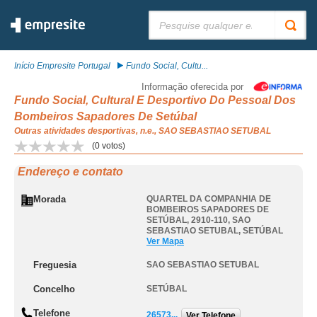
Pesquisar:
Início Empresite Portugal
Fundo Social, Cultu...
Informação oferecida por
Fundo Social, Cultural E Desportivo Do Pessoal Dos
Bombeiros Sapadores De Setúbal
Outras atividades desportivas, n.e., SAO SEBASTIAO SETUBAL
(
0
votos)
Endereço e contato
Morada
QUARTEL DA COMPANHIA DE
BOMBEIROS SAPADORES DE
SETÚBAL, 2910-110
,
SAO
SEBASTIAO SETUBAL
,
SETÚBAL
Ver Mapa
Freguesia
SAO SEBASTIAO SETUBAL
Concelho
SETÚBAL
Telefone
26573...
Ver Telefone