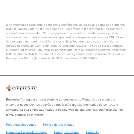
(1) A informação constante do presente relatório resulta da base de dados da Informa
D&B, foi obtida junto de fontes públicas ou do próprio e faz referência unicamente à
atividade empresarial do ENI ou empresa a que se refere, sendo apenas possível
utilizá-la dentro do âmbito empresarial que realiza a respetiva empresa ou ENI. Caso
detete algum erro poderá solicitar a sua retificação, contactando, para o efeito, o
Serviço de Apoio ao Cliente eInforma. O presente relatório não pode ser reproduzido,
publicado ou redistribuído, total ou parcialmente, sem autorização expressa da Informa
D&B. A Informa D&B tem a sua base de dados legalizada pela Comissão Nacional de
Proteção de Dados (Autorização Nº 32/96, emitida a 27/02/1996).
Empresite Portugal é o maior diretório de empresas de Portugal, que o ajuda a
encontrar novos clientes através da publicação gratuita dos dados de contacto e
atividade da sua empresa. Atualize a página web da sua empresa em nosso site, de
forma gratuita, hoje mesmo.
Perguntas frequentes
Política de privacidade
O que é o Empresite Portugal
Condições de uso
Contacto