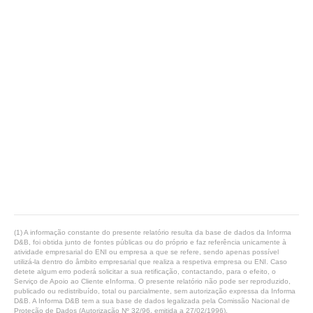
(1) A informação constante do presente relatório resulta da base de dados da Informa
D&B, foi obtida junto de fontes públicas ou do próprio e faz referência unicamente à
atividade empresarial do ENI ou empresa a que se refere, sendo apenas possível
utilizá-la dentro do âmbito empresarial que realiza a respetiva empresa ou ENI. Caso
detete algum erro poderá solicitar a sua retificação, contactando, para o efeito, o
Serviço de Apoio ao Cliente eInforma. O presente relatório não pode ser reproduzido,
publicado ou redistribuído, total ou parcialmente, sem autorização expressa da Informa
D&B. A Informa D&B tem a sua base de dados legalizada pela Comissão Nacional de
Proteção de Dados (Autorização Nº 32/96, emitida a 27/02/1996).