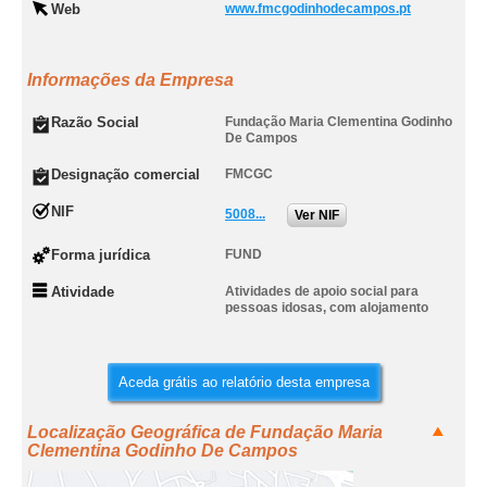
Web
www.fmcgodinhodecampos.pt
Informações da Empresa
Razão Social
Fundação Maria Clementina Godinho
De Campos
Designação comercial
FMCGC
NIF
5008...
Ver NIF
Forma jurídica
FUND
Atividade
Atividades de apoio social para
pessoas idosas, com alojamento
Aceda grátis ao relatório desta empresa
Localização Geográfica de Fundação Maria
Clementina Godinho De Campos