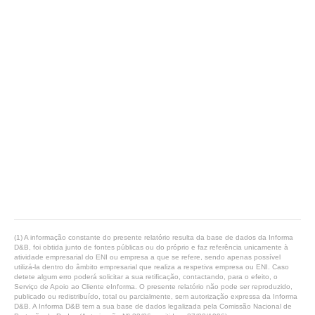
(1) A informação constante do presente relatório resulta da base de dados da Informa
D&B, foi obtida junto de fontes públicas ou do próprio e faz referência unicamente à
atividade empresarial do ENI ou empresa a que se refere, sendo apenas possível
utilizá-la dentro do âmbito empresarial que realiza a respetiva empresa ou ENI. Caso
detete algum erro poderá solicitar a sua retificação, contactando, para o efeito, o
Serviço de Apoio ao Cliente eInforma. O presente relatório não pode ser reproduzido,
publicado ou redistribuído, total ou parcialmente, sem autorização expressa da Informa
D&B. A Informa D&B tem a sua base de dados legalizada pela Comissão Nacional de