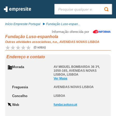
Pesquisar:
Início Empresite Portugal
Fundação Luso-espan...
Informação oferecida por
Fundação Luso-espanhola
Outras atividades associativas, n.e., AVENIDAS NOVAS LISBOA
(
0
votos)
Endereço e contato
Morada
AV MIGUEL BOMBARDA 36 3ºI,
1050-165
,
AVENIDAS NOVAS
LISBOA
,
LISBOA
Ver Mapa
Freguesia
AVENIDAS NOVAS LISBOA
Concelho
LISBOA
Web
fundacaoluso.pt