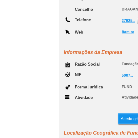
Concelho
BRAGA
Telefone
27925...
Web
ffam.pt
Informações da Empresa
Razão Social
Fundação
NIF
5007...
Forma jurídica
FUND
Atividade
Atividad
Aceda grá
Localização Geográfica de Fun