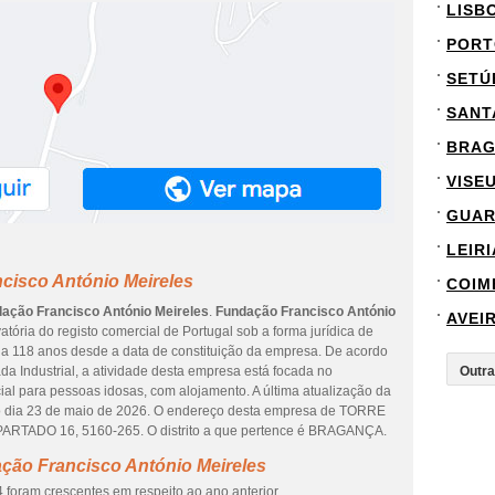
LISB
PORT
SETÚ
SANT
BRA
VISE
GUA
LEIRI
cisco António Meireles
COIM
ação Francisco António Meireles
.
Fundação Francisco António
AVEI
tória do registo comercial de Portugal sob a forma jurídica de
 a 118 anos desde a data de constituição da empresa. De acordo
da Industrial, a atividade desta empresa está focada no
ial para pessoas idosas, com alojamento. A última atualização da
 dia 23 de maio de 2026. O endereço desta empresa de TORRE
ADO 16, 5160-265. O distrito a que pertence é BRAGANÇA.
ção Francisco António Meireles
 foram crescentes em respeito ao ano anterior.