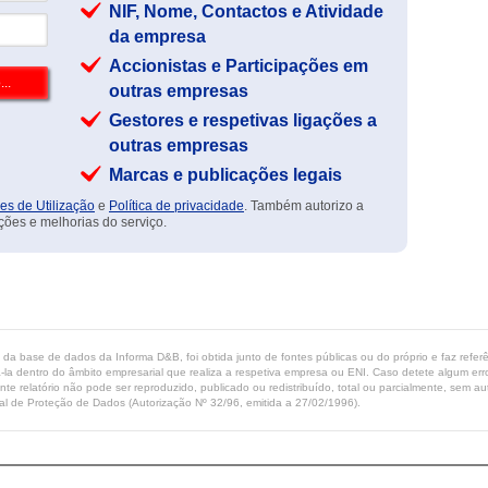
NIF, Nome, Contactos e Atividade
da empresa
Accionistas e Participações em
outras empresas
Gestores e respetivas ligações a
outras empresas
Marcas e publicações legais
es de Utilização
e
Política de privacidade
. Também autorizo a
ções e melhorias do serviço.
ta da base de dados da Informa D&B, foi obtida junto de fontes públicas ou do próprio e faz refe
-la dentro do âmbito empresarial que realiza a respetiva empresa ou ENI. Caso detete algum erro 
ente relatório não pode ser reproduzido, publicado ou redistribuído, total ou parcialmente, sem
l de Proteção de Dados (Autorização Nº 32/96, emitida a 27/02/1996).