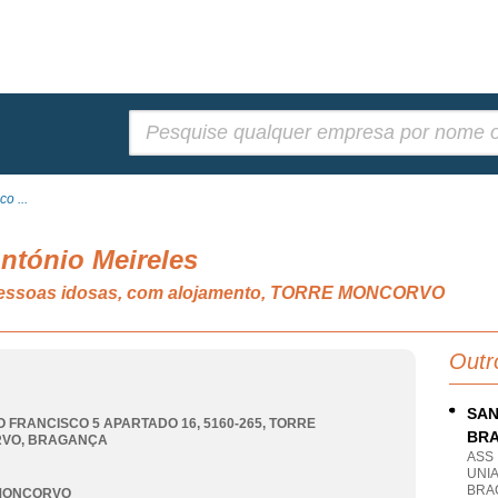
Pesquisar:
o ...
ntónio Meireles
a pessoas idosas, com alojamento, TORRE MONCORVO
Outr
SAN
O FRANCISCO 5 APARTADO 16, 5160-265
,
TORRE
BR
RVO
,
BRAGANÇA
ASS
UNI
BRA
MONCORVO