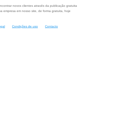
ncontrar novos clientes através da publicação gratuita
a empresa em nosso site, de forma gratuita, hoje
ugal
Condições de uso
Contacto