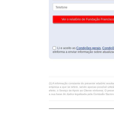
Telefone
Li e aceito as
Condições gerais
,
Condiçõ
eInforma a enviar informação sobre atualiza
(1) A informação constante do presente relatório resul
empresa a que se refere, sendo apenas possível utilizá
efeito, o Serviço de Apoio ao Cliente eInforma. O pres
a sua base de dados legalizada pela Comissão Naciona