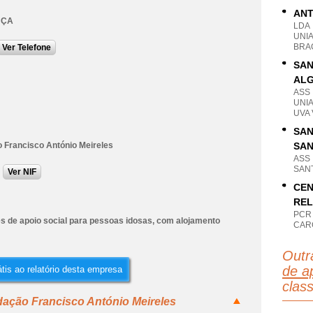
ANT
NÇA
LDA
UNI
BRA
Ver Telefone
SAN
AL
ASS
UNI
UVA
SAN
 Francisco António Meireles
SA
ASS
SAN
Ver NIF
CEN
REL
PCR
es de apoio social para pessoas idosas, com alojamento
CAR
Outr
de ap
tis ao relatório desta empresa
clas
dação Francisco António Meireles