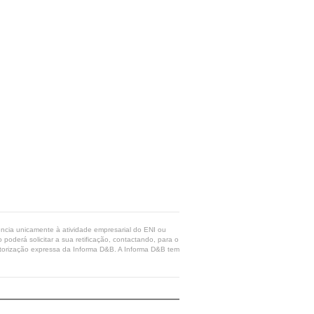
rência unicamente à atividade empresarial do ENI ou
poderá solicitar a sua retificação, contactando, para o
 autorização expressa da Informa D&B. A Informa D&B tem