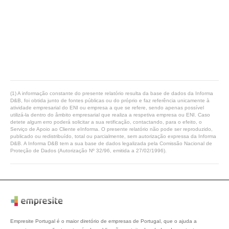
(1) A informação constante do presente relatório resulta da base de dados da Informa
D&B, foi obtida junto de fontes públicas ou do próprio e faz referência unicamente à
atividade empresarial do ENI ou empresa a que se refere, sendo apenas possível
utilizá-la dentro do âmbito empresarial que realiza a respetiva empresa ou ENI. Caso
detete algum erro poderá solicitar a sua retificação, contactando, para o efeito, o
Serviço de Apoio ao Cliente eInforma. O presente relatório não pode ser reproduzido,
publicado ou redistribuído, total ou parcialmente, sem autorização expressa da Informa
D&B. A Informa D&B tem a sua base de dados legalizada pela Comissão Nacional de
Proteção de Dados (Autorização Nº 32/96, emitida a 27/02/1996).
Empresite Portugal é o maior diretório de empresas de Portugal, que o ajuda a