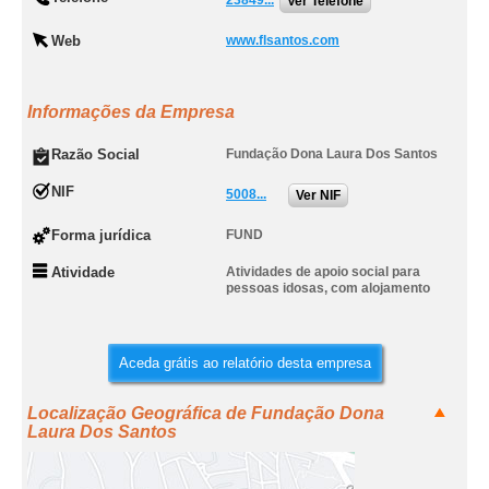
23849...
Ver Telefone
Web
www.flsantos.com
Informações da Empresa
Razão Social
Fundação Dona Laura Dos Santos
NIF
5008...
Ver NIF
Forma jurídica
FUND
Atividade
Atividades de apoio social para
pessoas idosas, com alojamento
Aceda grátis ao relatório desta empresa
Localização Geográfica de Fundação Dona
Laura Dos Santos