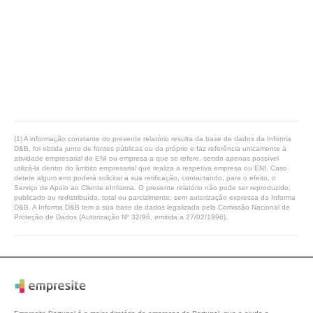
(1) A informação constante do presente relatório resulta da base de dados da Informa
D&B, foi obtida junto de fontes públicas ou do próprio e faz referência unicamente à
atividade empresarial do ENI ou empresa a que se refere, sendo apenas possível
utilizá-la dentro do âmbito empresarial que realiza a respetiva empresa ou ENI. Caso
detete algum erro poderá solicitar a sua retificação, contactando, para o efeito, o
Serviço de Apoio ao Cliente eInforma. O presente relatório não pode ser reproduzido,
publicado ou redistribuído, total ou parcialmente, sem autorização expressa da Informa
D&B. A Informa D&B tem a sua base de dados legalizada pela Comissão Nacional de
Proteção de Dados (Autorização Nº 32/96, emitida a 27/02/1996).