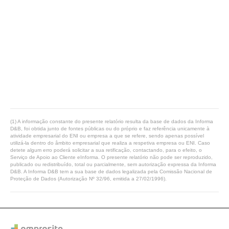
(1) A informação constante do presente relatório resulta da base de dados da Informa
D&B, foi obtida junto de fontes públicas ou do próprio e faz referência unicamente à
atividade empresarial do ENI ou empresa a que se refere, sendo apenas possível
utilizá-la dentro do âmbito empresarial que realiza a respetiva empresa ou ENI. Caso
detete algum erro poderá solicitar a sua retificação, contactando, para o efeito, o
Serviço de Apoio ao Cliente eInforma. O presente relatório não pode ser reproduzido,
publicado ou redistribuído, total ou parcialmente, sem autorização expressa da Informa
D&B. A Informa D&B tem a sua base de dados legalizada pela Comissão Nacional de
Proteção de Dados (Autorização Nº 32/96, emitida a 27/02/1996).