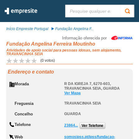
Pesquisar:
Início Empresite Portugal
Fundação Angelina F...
Informação oferecida por
Fundação Angelina Ferreira Moutinho
Atividades de apoio social para pessoas idosas, sem alojamento,
TRAVANCINHA SEIA
(
0
votos)
Endereço e contato
Morada
R DA IGREJA 7, 6270-603
,
TRAVANCINHA SEIA
,
GUARDA
Ver Mapa
Freguesia
TRAVANCINHA SEIA
Concelho
GUARDA
Telefone
23864...
Ver Telefone
Web
somosipss.pt/ipss/fundacao-