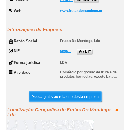
23943...
Ver Telefone
Web
www.frutasdomondego.pt
Informações da Empresa
Razão Social
Frutas Do Mondego, Lda
NIF
5085...
Ver NIF
Forma jurídica
LDA
Atividade
Comércio por grosso de fruta e de
produtos hortícolas, exceto batata
Aceda grátis ao relatório desta empresa
Localização Geográfica de Frutas Do Mondego,
Lda