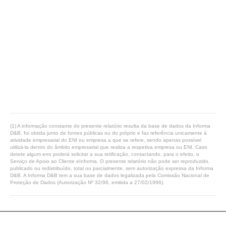
(1) A informação constante do presente relatório resulta da base de dados da Informa
D&B, foi obtida junto de fontes públicas ou do próprio e faz referência unicamente à
atividade empresarial do ENI ou empresa a que se refere, sendo apenas possível
utilizá-la dentro do âmbito empresarial que realiza a respetiva empresa ou ENI. Caso
detete algum erro poderá solicitar a sua retificação, contactando, para o efeito, o
Serviço de Apoio ao Cliente eInforma. O presente relatório não pode ser reproduzido,
publicado ou redistribuído, total ou parcialmente, sem autorização expressa da Informa
D&B. A Informa D&B tem a sua base de dados legalizada pela Comissão Nacional de
Proteção de Dados (Autorização Nº 32/96, emitida a 27/02/1996).