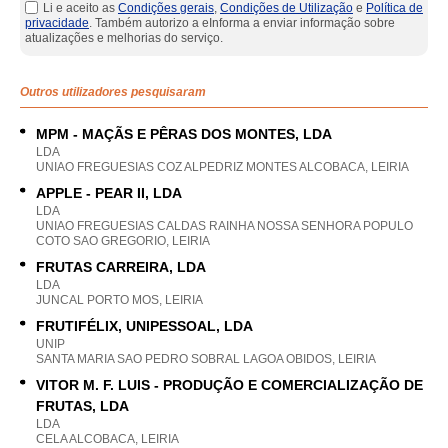
Li e aceito as
Condições gerais
,
Condições de Utilização
e
Política de
privacidade
. Também autorizo a eInforma a enviar informação sobre
atualizações e melhorias do serviço.
Outros utilizadores pesquisaram
MPM - MAÇÃS E PÊRAS DOS MONTES, LDA
LDA
UNIAO FREGUESIAS COZ ALPEDRIZ MONTES ALCOBACA, LEIRIA
APPLE - PEAR II, LDA
LDA
UNIAO FREGUESIAS CALDAS RAINHA NOSSA SENHORA POPULO
COTO SAO GREGORIO, LEIRIA
FRUTAS CARREIRA, LDA
LDA
JUNCAL PORTO MOS, LEIRIA
FRUTIFÉLIX, UNIPESSOAL, LDA
UNIP
SANTA MARIA SAO PEDRO SOBRAL LAGOA OBIDOS, LEIRIA
VITOR M. F. LUIS - PRODUÇÃO E COMERCIALIZAÇÃO DE
FRUTAS, LDA
LDA
CELA ALCOBACA, LEIRIA