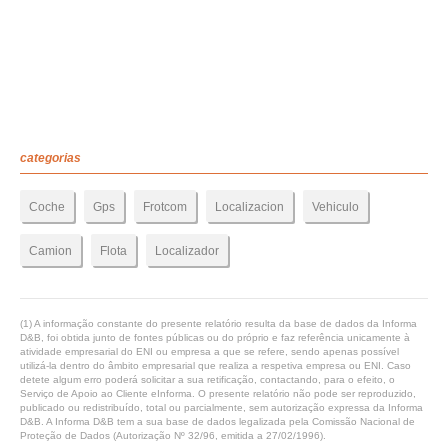
categorias
Coche
Gps
Frotcom
Localizacion
Vehiculo
Camion
Flota
Localizador
(1) A informação constante do presente relatório resulta da base de dados da Informa
D&B, foi obtida junto de fontes públicas ou do próprio e faz referência unicamente à
atividade empresarial do ENI ou empresa a que se refere, sendo apenas possível
utilizá-la dentro do âmbito empresarial que realiza a respetiva empresa ou ENI. Caso
detete algum erro poderá solicitar a sua retificação, contactando, para o efeito, o
Serviço de Apoio ao Cliente eInforma. O presente relatório não pode ser reproduzido,
publicado ou redistribuído, total ou parcialmente, sem autorização expressa da Informa
D&B. A Informa D&B tem a sua base de dados legalizada pela Comissão Nacional de
Proteção de Dados (Autorização Nº 32/96, emitida a 27/02/1996).