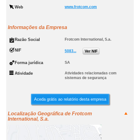
Web
www.frotcom.com
Informações da Empresa
Razão Social
Frotcom International, S.a.
NIF
5083...
Ver NIF
Forma jurídica
SA
Atividade
Atividades relacionadas com
sistemas de segurança
Aceda grátis ao relatório desta empresa
Localização Geográfica de Frotcom
International, S.a.