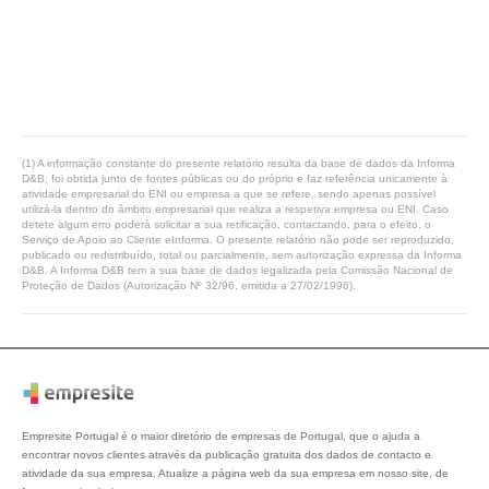
(1) A informação constante do presente relatório resulta da base de dados da Informa
D&B, foi obtida junto de fontes públicas ou do próprio e faz referência unicamente à
atividade empresarial do ENI ou empresa a que se refere, sendo apenas possível
utilizá-la dentro do âmbito empresarial que realiza a respetiva empresa ou ENI. Caso
detete algum erro poderá solicitar a sua retificação, contactando, para o efeito, o
Serviço de Apoio ao Cliente eInforma. O presente relatório não pode ser reproduzido,
publicado ou redistribuído, total ou parcialmente, sem autorização expressa da Informa
D&B. A Informa D&B tem a sua base de dados legalizada pela Comissão Nacional de
Proteção de Dados (Autorização Nº 32/96, emitida a 27/02/1996).
Empresite Portugal é o maior diretório de empresas de Portugal, que o ajuda a
encontrar novos clientes através da publicação gratuita dos dados de contacto e
atividade da sua empresa. Atualize a página web da sua empresa em nosso site, de