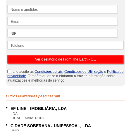
Nome e apelidos
Email
NIF
Telefone
Li e aceito as
Condições gerais
,
Condições de Utilização
e
Política de
privacidade
. Também autorizo a eInforma a enviar informação sobre
atualizações e melhorias do serviço.
Outros utilizadores pesquisaram
EF LINE - IMOBILIÁRIA, LDA
LDA
CIDADE MAIA, PORTO
CIDADE SOBERANA - UNIPESSOAL, LDA