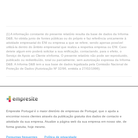
(1) A informação constante do presente relatório resulta da base de dados da Informa
D&B, foi obtida junto de fontes públicas ou do próprio e faz referência unicamente à
atividade empresarial do ENI ou empresa a que se refere, sendo apenas possível
utilizá-la dentro do âmbito empresarial que realiza a respetiva empresa ou ENI. Caso
detete algum erro poderá solicitar a sua retificação, contactando, para o efeito, o
Serviço de Apoio ao Cliente eInforma. O presente relatório não pode ser reproduzido,
publicado ou redistribuído, total ou parcialmente, sem autorização expressa da Informa
D&B. A Informa D&B tem a sua base de dados legalizada pela Comissão Nacional de
Proteção de Dados (Autorização Nº 32/96, emitida a 27/02/1996).
Empresite Portugal é o maior diretório de empresas de Portugal, que o ajuda a
encontrar novos clientes através da publicação gratuita dos dados de contacto e
atividade da sua empresa. Atualize a página web da sua empresa em nosso site, de
forma gratuita, hoje mesmo.
Perguntas frequentes
Política de privacidade