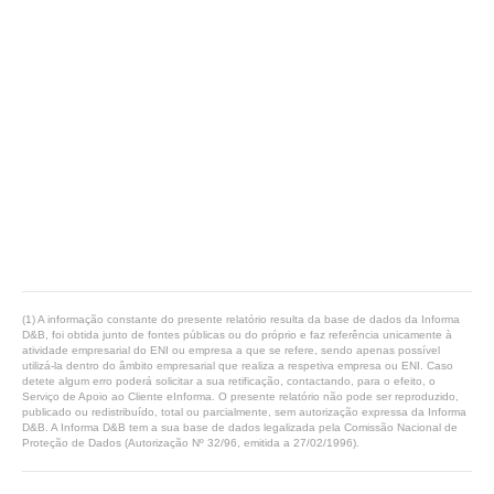
(1) A informação constante do presente relatório resulta da base de dados da Informa
D&B, foi obtida junto de fontes públicas ou do próprio e faz referência unicamente à
atividade empresarial do ENI ou empresa a que se refere, sendo apenas possível
utilizá-la dentro do âmbito empresarial que realiza a respetiva empresa ou ENI. Caso
detete algum erro poderá solicitar a sua retificação, contactando, para o efeito, o
Serviço de Apoio ao Cliente eInforma. O presente relatório não pode ser reproduzido,
publicado ou redistribuído, total ou parcialmente, sem autorização expressa da Informa
D&B. A Informa D&B tem a sua base de dados legalizada pela Comissão Nacional de
Proteção de Dados (Autorização Nº 32/96, emitida a 27/02/1996).