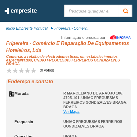
Pesquisar:
Início Empresite Portugal
Fripereira - Comérc...
Informação oferecida por
Fripereira - Comércio E Reparação De Equipamentos
Hoteleiros, Lda
Comércio a retalho de electrodomésticos, em estabelecimentos
especializados, UNIAO FREGUESIAS FERREIROS GONDIZALVES
BRAGA
(
0
votos)
Endereço e contato
Morada
R MARCELIANO DE ARAÚJO 106,
4705-101
,
UNIAO FREGUESIAS
FERREIROS GONDIZALVES BRAGA
,
BRAGA
Ver Mapa
Freguesia
UNIAO FREGUESIAS FERREIROS
GONDIZALVES BRAGA
Concelho
BRAGA