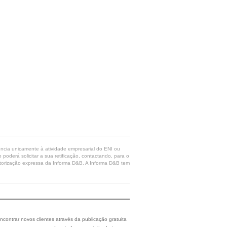
rência unicamente à atividade empresarial do ENI ou
poderá solicitar a sua retificação, contactando, para o
 autorização expressa da Informa D&B. A Informa D&B tem
ncontrar novos clientes através da publicação gratuita