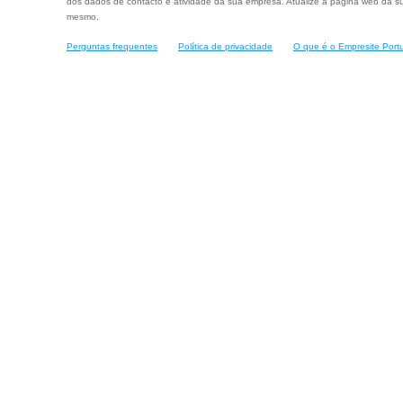
dos dados de contacto e atividade da sua empresa. Atualize a página web da su
mesmo.
Perguntas frequentes
Política de privacidade
O que é o Empresite Port