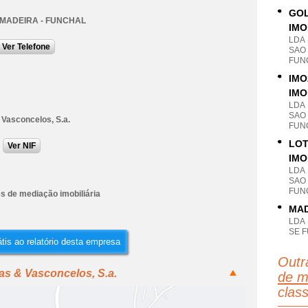
GOL
 MADEIRA - FUNCHAL
IMO
LDA
Ver Telefone
SAO
FUN
IMO
IMO
LDA
SAO
 Vasconcelos, S.a.
FUN
LOT
Ver NIF
IMO
LDA
SAO
FUN
s de mediação imobiliária
MAD
LDA
SE 
tis ao relatório desta empresa
Outr
as & Vasconcelos, S.a.
de m
clas