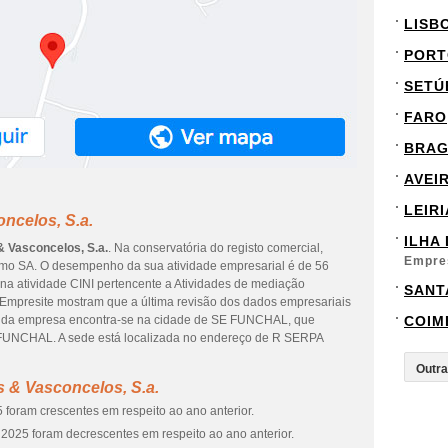
LISB
PORT
SETÚ
FARO
BRA
AVEI
LEIRI
ncelos, S.a.
ILHA
& Vasconcelos, S.a.
. Na conservatória do registo comercial,
Empre
como SA. O desempenho da sua atividade empresarial é de 56
 na atividade CINI pertencente a Atividades de mediação
SANT
m Empresite mostram que a última revisão dos dados empresariais
ção da empresa encontra-se na cidade de SE FUNCHAL, que
COIM
 FUNCHAL. A sede está localizada no endereço de R SERPA
s & Vasconcelos, S.a.
 foram crescentes em respeito ao ano anterior.
2025 foram decrescentes em respeito ao ano anterior.