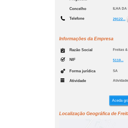
Concelho
ILHA DA
Telefone
29122...
Informações da Empresa
Razão Social
Freitas &
NIF
5110...
Forma jurídica
SA
Atividade
Atividade
Aceda grá
Localização Geográfica de Freit