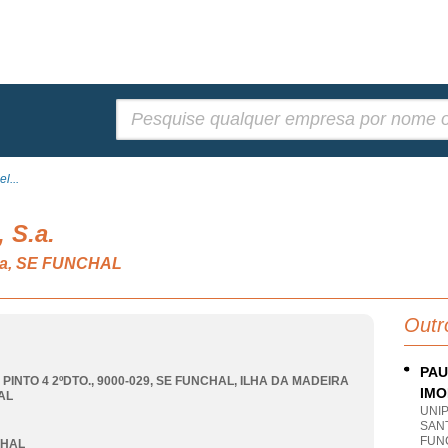
Pesquisar:
l...
 S.a.
ria, SE FUNCHAL
Outr
PAU
PINTO 4 2ºDTO., 9000-029
,
SE FUNCHAL
,
ILHA DA MADEIRA
IMO
AL
UNI
SANT
FUN
CHAL