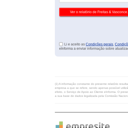
Li e aceito as
Condições gerais
,
Condiçõ
eInforma a enviar informação sobre atualiza
(1) A informação constante do presente relatório resul
empresa a que se refere, sendo apenas possível utilizá
efeito, o Serviço de Apoio ao Cliente eInforma. O pres
a sua base de dados legalizada pela Comissão Naciona