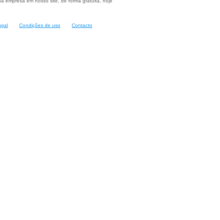
a empresa em nosso site, de forma gratuita, hoje
ugal
Condições de uso
Contacto