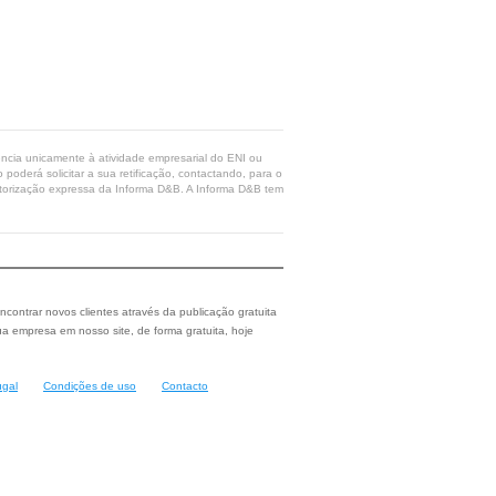
rência unicamente à atividade empresarial do ENI ou
poderá solicitar a sua retificação, contactando, para o
 autorização expressa da Informa D&B. A Informa D&B tem
ncontrar novos clientes através da publicação gratuita
a empresa em nosso site, de forma gratuita, hoje
ugal
Condições de uso
Contacto