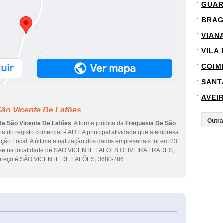
GUA
BRA
VIAN
VILA
COIM
SANT
AVEI
São Vicente De Lafões
De São Vicente De Lafões
. A forma jurídica da
Freguesia De São
ia do registo comercial é AUT. A principal atividade que a empresa
ção Local. A última atualização dos dados empresariais foi em 23
ra-se na localidade de SAO VICENTE LAFOES OLIVEIRA FRADES,
endereço é SÃO VICENTE DE LAFÕES, 3680-286.
eInforma