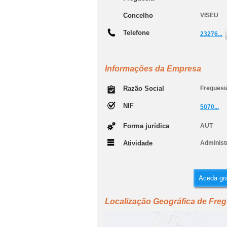
Concelho
VISEU
Telefone
23276...
Informações da Empresa
Razão Social
Freguesi
NIF
5070...
Forma jurídica
AUT
Atividade
Administ
Aceda grá
Localização Geográfica de Freg