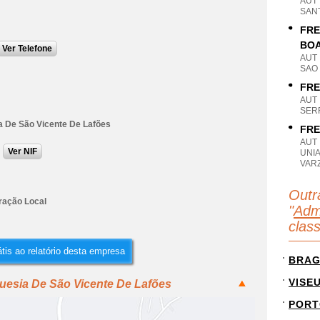
AUT
SAN
FRE
BO
Ver Telefone
AUT
SAO 
FRE
AUT
SER
a De São Vicente De Lafões
FRE
AUT
Ver NIF
UNI
VAR
Outr
ração Local
"
Adm
clas
tis ao relatório desta empresa
BRA
VISE
uesia De São Vicente De Lafões
PORT