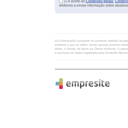
Li e aceito as
Condições gerais
,
Condiçõ
eInforma a enviar informação sobre atualiza
(1) A informação constante do presente relatório resul
empresa a que se refere, sendo apenas possível utilizá
efeito, o Serviço de Apoio ao Cliente eInforma. O pres
a sua base de dados legalizada pela Comissão Naciona