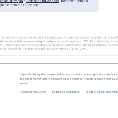
es de Utilização
e
Política de privacidade
. Também autorizo a
ções e melhorias do serviço.
ta da base de dados da Informa D&B, foi obtida junto de fontes públicas ou do próprio e faz refe
-la dentro do âmbito empresarial que realiza a respetiva empresa ou ENI. Caso detete algum erro 
ente relatório não pode ser reproduzido, publicado ou redistribuído, total ou parcialmente, sem
l de Proteção de Dados (Autorização Nº 32/96, emitida a 27/02/1996).
Empresite Portugal é o maior diretório de empresas de Portugal, que o ajuda a e
dos dados de contacto e atividade da sua empresa. Atualize a página web da su
mesmo.
Perguntas frequentes
Política de privacidade
O que é o Empresite Port