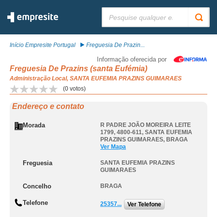
Pesquisar:
Início Empresite Portugal
Freguesia De Prazin...
Informação oferecida por
Freguesia De Prazins (santa Eufémia)
Administração Local, SANTA EUFEMIA PRAZINS GUIMARAES
(
0
votos)
Endereço e contato
Morada
R PADRE JOÃO MOREIRA LEITE
1799, 4800-611
,
SANTA EUFEMIA
PRAZINS GUIMARAES
,
BRAGA
Ver Mapa
Freguesia
SANTA EUFEMIA PRAZINS
GUIMARAES
Concelho
BRAGA
Telefone
25357...
Ver Telefone