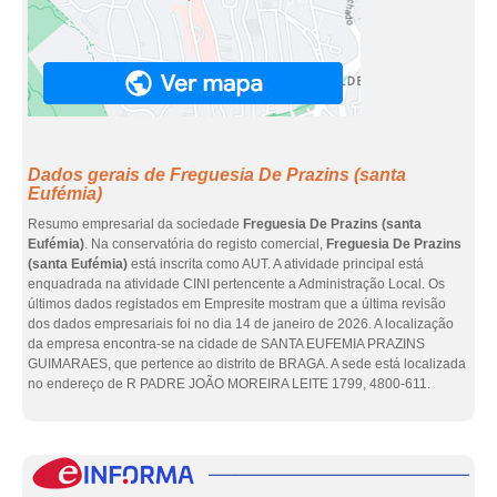
Dados gerais de Freguesia De Prazins (santa
Eufémia)
Resumo empresarial da sociedade
Freguesia De Prazins (santa
Eufémia)
. Na conservatória do registo comercial,
Freguesia De Prazins
(santa Eufémia)
está inscrita como AUT. A atividade principal está
enquadrada na atividade CINI pertencente a Administração Local. Os
últimos dados registados em Empresite mostram que a última revisão
dos dados empresariais foi no dia 14 de janeiro de 2026. A localização
da empresa encontra-se na cidade de SANTA EUFEMIA PRAZINS
GUIMARAES, que pertence ao distrito de BRAGA. A sede está localizada
no endereço de R PADRE JOÃO MOREIRA LEITE 1799, 4800-611.
eInf