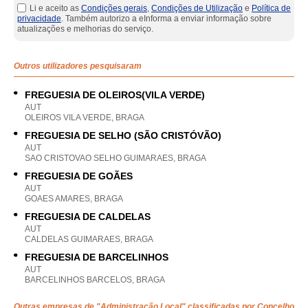
Li e aceito as
Condições gerais
,
Condições de Utilização
e
Política de
privacidade
. Também autorizo a eInforma a enviar informação sobre
atualizações e melhorias do serviço.
Outros utilizadores pesquisaram
FREGUESIA DE OLEIROS(VILA VERDE)
AUT
OLEIROS VILA VERDE, BRAGA
FREGUESIA DE SELHO (SÃO CRISTÓVÃO)
AUT
SAO CRISTOVAO SELHO GUIMARAES, BRAGA
FREGUESIA DE GOÃES
AUT
GOAES AMARES, BRAGA
FREGUESIA DE CALDELAS
AUT
CALDELAS GUIMARAES, BRAGA
FREGUESIA DE BARCELINHOS
AUT
BARCELINHOS BARCELOS, BRAGA
Outras empresas de "
Administração Local
" classificadas por Concelho