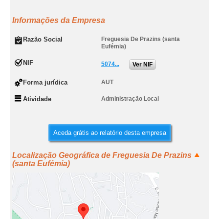
Informações da Empresa
Razão Social
Freguesia De Prazins (santa
Eufémia)
NIF
5074...
Ver NIF
Forma jurídica
AUT
Atividade
Administração Local
Aceda grátis ao relatório desta empresa
Localização Geográfica de Freguesia De Prazins
(santa Eufémia)