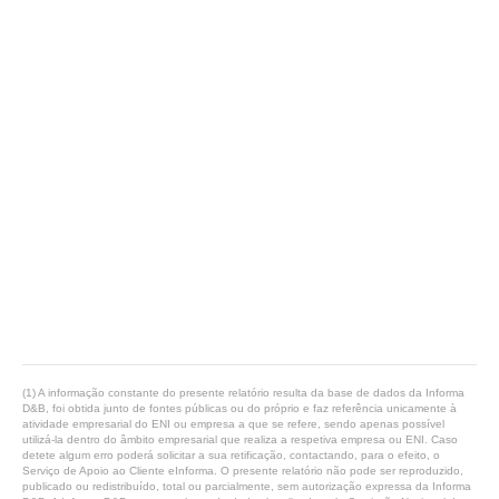
(1) A informação constante do presente relatório resulta da base de dados da Informa
D&B, foi obtida junto de fontes públicas ou do próprio e faz referência unicamente à
atividade empresarial do ENI ou empresa a que se refere, sendo apenas possível
utilizá-la dentro do âmbito empresarial que realiza a respetiva empresa ou ENI. Caso
detete algum erro poderá solicitar a sua retificação, contactando, para o efeito, o
Serviço de Apoio ao Cliente eInforma. O presente relatório não pode ser reproduzido,
publicado ou redistribuído, total ou parcialmente, sem autorização expressa da Informa