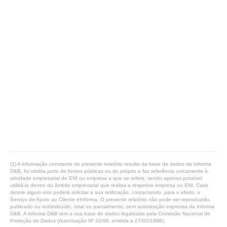
(1) A informação constante do presente relatório resulta da base de dados da Informa
D&B, foi obtida junto de fontes públicas ou do próprio e faz referência unicamente à
atividade empresarial do ENI ou empresa a que se refere, sendo apenas possível
utilizá-la dentro do âmbito empresarial que realiza a respetiva empresa ou ENI. Caso
detete algum erro poderá solicitar a sua retificação, contactando, para o efeito, o
Serviço de Apoio ao Cliente eInforma. O presente relatório não pode ser reproduzido,
publicado ou redistribuído, total ou parcialmente, sem autorização expressa da Informa
D&B. A Informa D&B tem a sua base de dados legalizada pela Comissão Nacional de
Proteção de Dados (Autorização Nº 32/96, emitida a 27/02/1996).