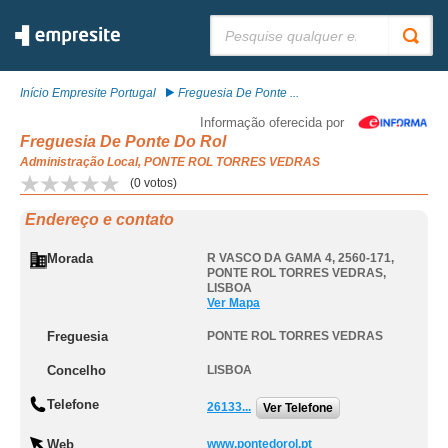
Pesquisar:
Início Empresite Portugal
Freguesia De Ponte ...
Informação oferecida por
Freguesia De Ponte Do Rol
Administração Local, PONTE ROL TORRES VEDRAS
(
0
votos)
Endereço e contato
Morada
R VASCO DA GAMA 4, 2560-171
,
PONTE ROL TORRES VEDRAS
,
LISBOA
Ver Mapa
Freguesia
PONTE ROL TORRES VEDRAS
Concelho
LISBOA
Telefone
26133...
Ver Telefone
Web
www.pontedorol.pt