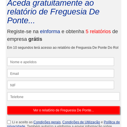
Aceda gratuitamente ao
relatório de Freguesia De
Ponte...
Registe-se na
eInforma
e obtenha
5 relatórios
de
empresa
grátis
Em 10 segundos terá acesso ao relatório de Freguesia De Ponte Do Rol
Nome e apelidos
Email
NIF
Telefone
Li e aceito as
Condições gerais
,
Condições de Utilização
e
Política de
privacidade
. Também autorizo a eInforma a enviar informação sobre