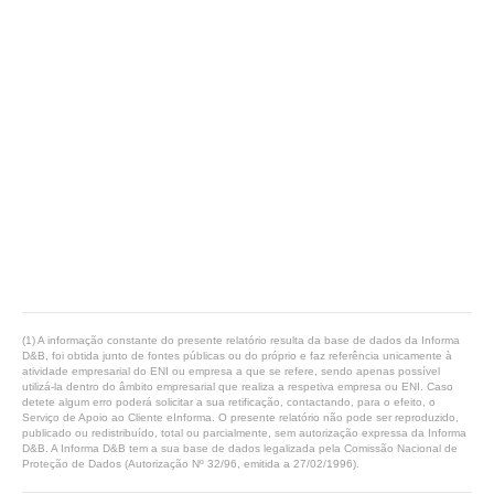
(1) A informação constante do presente relatório resulta da base de dados da Informa
D&B, foi obtida junto de fontes públicas ou do próprio e faz referência unicamente à
atividade empresarial do ENI ou empresa a que se refere, sendo apenas possível
utilizá-la dentro do âmbito empresarial que realiza a respetiva empresa ou ENI. Caso
detete algum erro poderá solicitar a sua retificação, contactando, para o efeito, o
Serviço de Apoio ao Cliente eInforma. O presente relatório não pode ser reproduzido,
publicado ou redistribuído, total ou parcialmente, sem autorização expressa da Informa
D&B. A Informa D&B tem a sua base de dados legalizada pela Comissão Nacional de
Proteção de Dados (Autorização Nº 32/96, emitida a 27/02/1996).