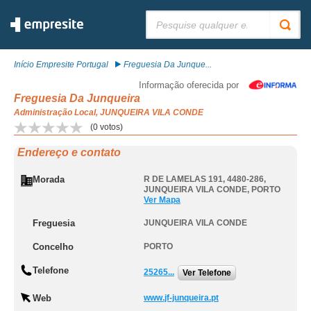
Pesquisar:
Início Empresite Portugal
Freguesia Da Junque...
Informação oferecida por
Freguesia Da Junqueira
Administração Local, JUNQUEIRA VILA CONDE
(
0
votos)
Endereço e contato
Morada
R DE LAMELAS 191, 4480-286
,
JUNQUEIRA VILA CONDE
,
PORTO
Ver Mapa
Freguesia
JUNQUEIRA VILA CONDE
Concelho
PORTO
Telefone
25265...
Ver Telefone
Web
www.jf-junqueira.pt