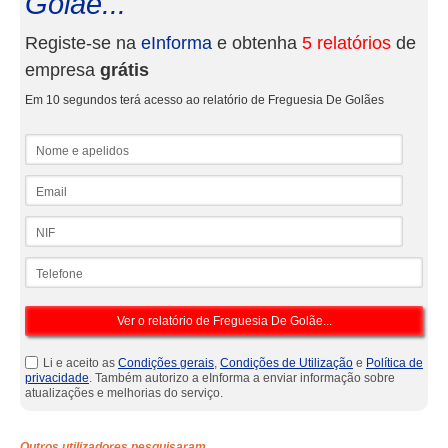
Golãe...
Registe-se na
eInforma
e obtenha
5 relatórios
de
empresa
grátis
Em 10 segundos terá acesso ao relatório de Freguesia De Golães
Nome e apelidos
Email
NIF
Telefone
Li e aceito as
Condições gerais
,
Condições de Utilização
e
Política de
privacidade
. Também autorizo a eInforma a enviar informação sobre
atualizações e melhorias do serviço.
Outros utilizadores pesquisaram