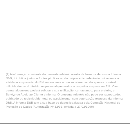
(1) A informação constante do presente relatório resulta da base de dados da Informa
D&B, foi obtida junto de fontes públicas ou do próprio e faz referência unicamente à
atividade empresarial do ENI ou empresa a que se refere, sendo apenas possível
utilizá-la dentro do âmbito empresarial que realiza a respetiva empresa ou ENI. Caso
detete algum erro poderá solicitar a sua retificação, contactando, para o efeito, o
Serviço de Apoio ao Cliente eInforma. O presente relatório não pode ser reproduzido,
publicado ou redistribuído, total ou parcialmente, sem autorização expressa da Informa
D&B. A Informa D&B tem a sua base de dados legalizada pela Comissão Nacional de
Proteção de Dados (Autorização Nº 32/96, emitida a 27/02/1996).