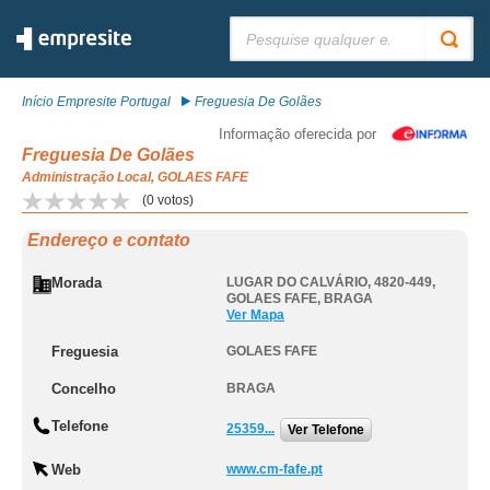
Pesquisar:
Início Empresite Portugal
Freguesia De Golães
Informação oferecida por
Freguesia De Golães
Administração Local, GOLAES FAFE
(
0
votos)
Endereço e contato
Morada
LUGAR DO CALVÁRIO, 4820-449
,
GOLAES FAFE
,
BRAGA
Ver Mapa
Freguesia
GOLAES FAFE
Concelho
BRAGA
Telefone
25359...
Ver Telefone
Web
www.cm-fafe.pt