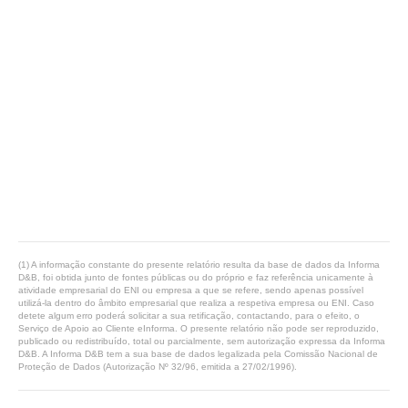
(1) A informação constante do presente relatório resulta da base de dados da Informa
D&B, foi obtida junto de fontes públicas ou do próprio e faz referência unicamente à
atividade empresarial do ENI ou empresa a que se refere, sendo apenas possível
utilizá-la dentro do âmbito empresarial que realiza a respetiva empresa ou ENI. Caso
detete algum erro poderá solicitar a sua retificação, contactando, para o efeito, o
Serviço de Apoio ao Cliente eInforma. O presente relatório não pode ser reproduzido,
publicado ou redistribuído, total ou parcialmente, sem autorização expressa da Informa
D&B. A Informa D&B tem a sua base de dados legalizada pela Comissão Nacional de
Proteção de Dados (Autorização Nº 32/96, emitida a 27/02/1996).