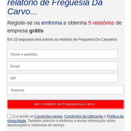
relatório de Freguesia Da
Carvo...
Registe-se na
eInforma
e obtenha
5 relatórios
de
empresa
grátis
Em 10 segundos terá acesso ao relatório de Freguesia Da Carvoeira
Nome e apelidos
Email
NIF
Telefone
Li e aceito as
Condições gerais
,
Condições de Utilização
e
Política de
privacidade
. Também autorizo a eInforma a enviar informação sobre
atualizações e melhorias do serviço.