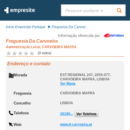
Pesquisar:
Início Empresite Portugal
Freguesia Da Carvoe...
Informação oferecida por
Freguesia Da Carvoeira
Administração Local, CARVOEIRA MAFRA
(
0
votos)
Endereço e contato
Morada
EST REGIONAL 247, 2655-077
,
CARVOEIRA MAFRA
,
LISBOA
Ver Mapa
Freguesia
CARVOEIRA MAFRA
Concelho
LISBOA
Telefone
26186...
Ver Telefone
Web
www.jf-carvoeira.pt