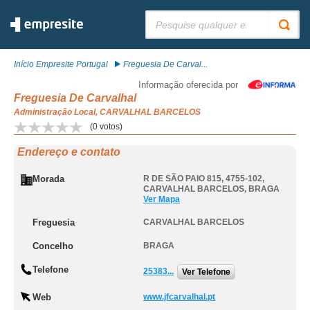
Pesquisar:
Início Empresite Portugal
Freguesia De Carval...
Informação oferecida por
Freguesia De Carvalhal
Administração Local, CARVALHAL BARCELOS
(
0
votos)
Endereço e contato
Morada
R DE SÃO PAIO 815, 4755-102
,
CARVALHAL BARCELOS
,
BRAGA
Ver Mapa
Freguesia
CARVALHAL BARCELOS
Concelho
BRAGA
Telefone
25383...
Ver Telefone
Web
www.jfcarvalhal.pt