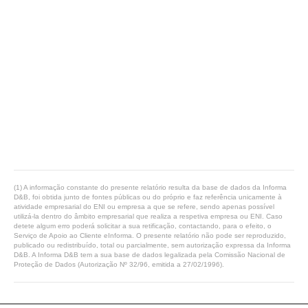
(1) A informação constante do presente relatório resulta da base de dados da Informa
D&B, foi obtida junto de fontes públicas ou do próprio e faz referência unicamente à
atividade empresarial do ENI ou empresa a que se refere, sendo apenas possível
utilizá-la dentro do âmbito empresarial que realiza a respetiva empresa ou ENI. Caso
detete algum erro poderá solicitar a sua retificação, contactando, para o efeito, o
Serviço de Apoio ao Cliente eInforma. O presente relatório não pode ser reproduzido,
publicado ou redistribuído, total ou parcialmente, sem autorização expressa da Informa
D&B. A Informa D&B tem a sua base de dados legalizada pela Comissão Nacional de
Proteção de Dados (Autorização Nº 32/96, emitida a 27/02/1996).