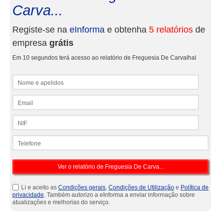
Carva...
Registe-se na
eInforma
e obtenha
5 relatórios
de
empresa
grátis
Em 10 segundos terá acesso ao relatório de Freguesia De Carvalhal
Nome e apelidos
Email
NIF
Telefone
Li e aceito as
Condições gerais
,
Condições de Utilização
e
Política de
privacidade
. Também autorizo a eInforma a enviar informação sobre
atualizações e melhorias do serviço.