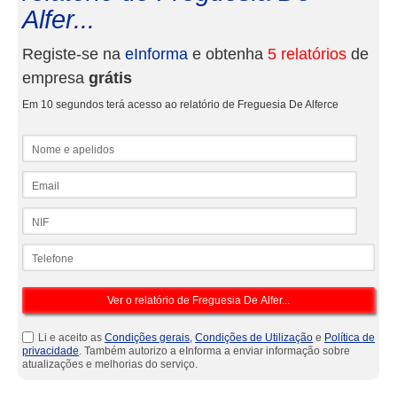
Alfer...
Registe-se na
eInforma
e obtenha
5 relatórios
de
empresa
grátis
Em 10 segundos terá acesso ao relatório de Freguesia De Alferce
Nome e apelidos
Email
NIF
Telefone
Li e aceito as
Condições gerais
,
Condições de Utilização
e
Política de
privacidade
. Também autorizo a eInforma a enviar informação sobre
atualizações e melhorias do serviço.