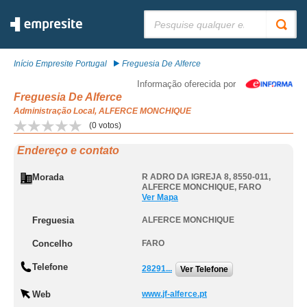
Pesquisar:
Início Empresite Portugal
Freguesia De Alferce
Informação oferecida por
Freguesia De Alferce
Administração Local, ALFERCE MONCHIQUE
(
0
votos)
Endereço e contato
Morada
R ADRO DA IGREJA 8, 8550-011
,
ALFERCE MONCHIQUE
,
FARO
Ver Mapa
Freguesia
ALFERCE MONCHIQUE
Concelho
FARO
Telefone
28291...
Ver Telefone
Web
www.jf-alferce.pt