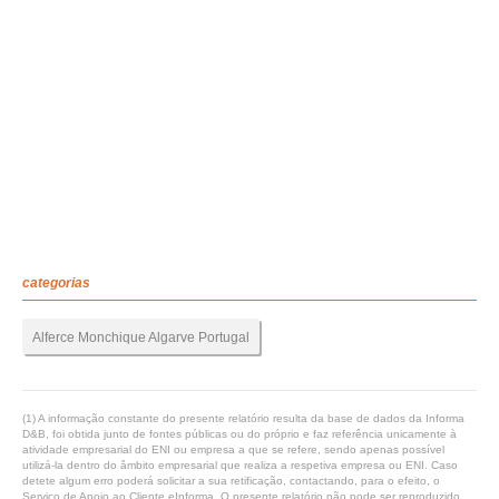
categorias
Alferce Monchique Algarve Portugal
(1) A informação constante do presente relatório resulta da base de dados da Informa
D&B, foi obtida junto de fontes públicas ou do próprio e faz referência unicamente à
atividade empresarial do ENI ou empresa a que se refere, sendo apenas possível
utilizá-la dentro do âmbito empresarial que realiza a respetiva empresa ou ENI. Caso
detete algum erro poderá solicitar a sua retificação, contactando, para o efeito, o
Serviço de Apoio ao Cliente eInforma. O presente relatório não pode ser reproduzido,