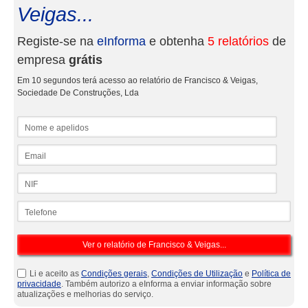
Veigas...
Registe-se na
eInforma
e obtenha
5 relatórios
de
empresa
grátis
Em 10 segundos terá acesso ao relatório de Francisco & Veigas,
Sociedade De Construções, Lda
Nome e apelidos
Email
NIF
Telefone
Li e aceito as
Condições gerais
,
Condições de Utilização
e
Política de
privacidade
. Também autorizo a eInforma a enviar informação sobre
atualizações e melhorias do serviço.