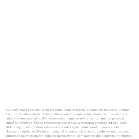
(1) A informação constante do presente relatório resulta da base de dados da Informa
D&B, foi obtida junto de fontes públicas ou do próprio e faz referência unicamente à
atividade empresarial do ENI ou empresa a que se refere, sendo apenas possível
utilizá-la dentro do âmbito empresarial que realiza a respetiva empresa ou ENI. Caso
detete algum erro poderá solicitar a sua retificação, contactando, para o efeito, o
Serviço de Apoio ao Cliente eInforma. O presente relatório não pode ser reproduzido,
publicado ou redistribuído, total ou parcialmente, sem autorização expressa da Informa