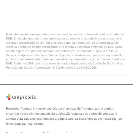
(1) A informação constante do presente relatório resulta da base de dados da Informa
D&B, foi obtida junto de fontes públicas ou do próprio e faz referência unicamente à
atividade empresarial do ENI ou empresa a que se refere, sendo apenas possível
utilizá-la dentro do âmbito empresarial que realiza a respetiva empresa ou ENI. Caso
detete algum erro poderá solicitar a sua retificação, contactando, para o efeito, o
Serviço de Apoio ao Cliente eInforma. O presente relatório não pode ser reproduzido,
publicado ou redistribuído, total ou parcialmente, sem autorização expressa da Informa
D&B. A Informa D&B tem a sua base de dados legalizada pela Comissão Nacional de
Proteção de Dados (Autorização Nº 32/96, emitida a 27/02/1996).
Empresite Portugal é o maior diretório de empresas de Portugal, que o ajuda a
encontrar novos clientes através da publicação gratuita dos dados de contacto e
atividade da sua empresa. Atualize a página web da sua empresa em nosso site, de
forma gratuita, hoje mesmo.