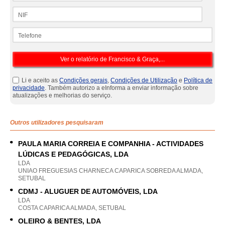
NIF
Telefone
Li e aceito as
Condições gerais
,
Condições de Utilização
e
Política de
privacidade
. Também autorizo a eInforma a enviar informação sobre
atualizações e melhorias do serviço.
Outros utilizadores pesquisaram
PAULA MARIA CORREIA E COMPANHIA - ACTIVIDADES
LÚDICAS E PEDAGÓGICAS, LDA
LDA
UNIAO FREGUESIAS CHARNECA CAPARICA SOBREDA ALMADA,
SETUBAL
CDMJ - ALUGUER DE AUTOMÓVEIS, LDA
LDA
COSTA CAPARICA ALMADA, SETUBAL
OLEIRO & BENTES, LDA