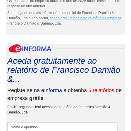
Os resultados da empresa durante o ano de 2025 foram crescentes em
respeito ao ano anterior.
Se deseja obter mais informação comercial de Francisco Damião &
Damião, Lda ou do sector,
aceda gratuitamente ao relatório da empresa
Francisco Damião & Damião, Lda.
eInf
Aceda gratuitamente ao
relatório de Francisco Damião
&...
Registe-se na
eInforma
e obtenha
5 relatórios
de
empresa
grátis
Em 10 segundos terá acesso ao relatório de Francisco Damião &
Damião, Lda
Nome e apelidos