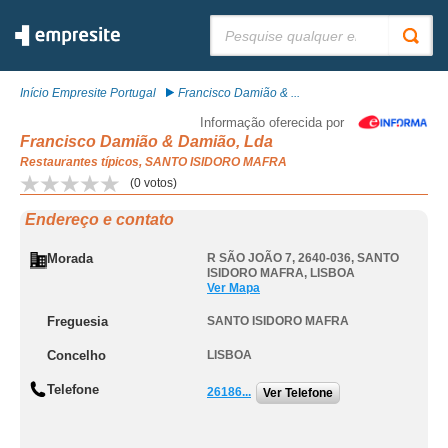
Pesquisar:
Início Empresite Portugal
Francisco Damião & ...
Informação oferecida por
Francisco Damião & Damião, Lda
Restaurantes típicos, SANTO ISIDORO MAFRA
(
0
votos)
Endereço e contato
Morada
R SÃO JOÃO 7, 2640-036
,
SANTO
ISIDORO MAFRA
,
LISBOA
Ver Mapa
Freguesia
SANTO ISIDORO MAFRA
Concelho
LISBOA
Telefone
26186...
Ver Telefone