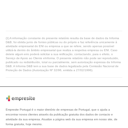
(1) A informação constante do presente relatório resulta da base de dados da Informa
D&B, foi obtida junto de fontes públicas ou do próprio e faz referência unicamente à
atividade empresarial do ENI ou empresa a que se refere, sendo apenas possível
utilizá-la dentro do âmbito empresarial que realiza a respetiva empresa ou ENI. Caso
detete algum erro poderá solicitar a sua retificação, contactando, para o efeito, o
Serviço de Apoio ao Cliente eInforma. O presente relatório não pode ser reproduzido,
publicado ou redistribuído, total ou parcialmente, sem autorização expressa da Informa
D&B. A Informa D&B tem a sua base de dados legalizada pela Comissão Nacional de
Proteção de Dados (Autorização Nº 32/96, emitida a 27/02/1996).
Empresite Portugal é o maior diretório de empresas de Portugal, que o ajuda a
encontrar novos clientes através da publicação gratuita dos dados de contacto e
atividade da sua empresa. Atualize a página web da sua empresa em nosso site, de
forma gratuita, hoje mesmo.