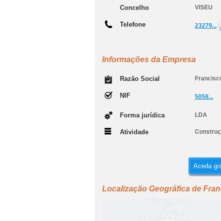
Concelho
VISEU
Telefone
23279...
Informações da Empresa
Razão Social
Francisc
NIF
5058...
Forma jurídica
LDA
Atividade
Construçã
Aceda grá
Localização Geográfica de Fran