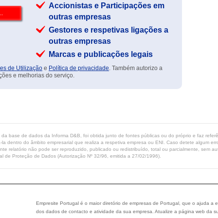
Accionistas e Participações em
outras empresas
Gestores e respetivas ligações a
outras empresas
Marcas e publicações legais
es de Utilização
e
Política de privacidade
. Também autorizo a
ções e melhorias do serviço.
ta da base de dados da Informa D&B, foi obtida junto de fontes públicas ou do próprio e faz refe
-la dentro do âmbito empresarial que realiza a respetiva empresa ou ENI. Caso detete algum erro 
ente relatório não pode ser reproduzido, publicado ou redistribuído, total ou parcialmente, sem
l de Proteção de Dados (Autorização Nº 32/96, emitida a 27/02/1996).
Empresite Portugal é o maior diretório de empresas de Portugal, que o ajuda a e
dos dados de contacto e atividade da sua empresa. Atualize a página web da su