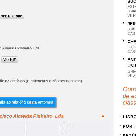
SUC
EST
UNI
VILH
Ver Telefone
JER
UNI
CAS
CHA
LDA
o Almeida Pinheiro, Lda
CAR
ANT
Ver NIF
UNI
UNI
VILA
o de edifícios (residenciais e não residenciais)
Outr
de ed
clas
tis ao relatório desta empresa
cisco Almeida Pinheiro, Lda
LISB
PORT
SETÚ