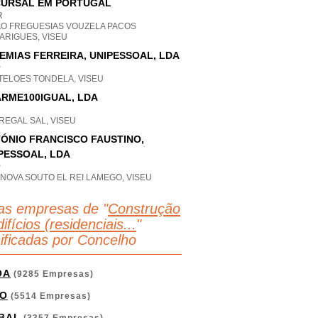
URSAL EM PORTUGAL
R
AO FREGUESIAS VOUZELA PACOS
ARIGUES, VISEU
EMIAS FERREIRA, UNIPESSOAL, LDA
P
TELOES TONDELA, VISEU
RME100IGUAL, LDA
REGAL SAL, VISEU
ÓNIO FRANCISCO FAUSTINO,
PESSOAL, LDA
P
 NOVA SOUTO EL REI LAMEGO, VISEU
as empresas de "
Construção
ifícios (residenciais...
"
sificadas por Concelho
OA
(9285 Empresas)
O
(5514 Empresas)
BAL