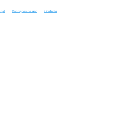
ugal
Condições de uso
Contacto