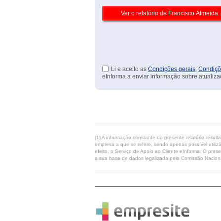
Li e aceito as
Condições gerais
,
Condiçõ
eInforma a enviar informação sobre atualiza
(1) A informação constante do presente relatório resul
empresa a que se refere, sendo apenas possível utilizá
efeito, o Serviço de Apoio ao Cliente eInforma. O pres
a sua base de dados legalizada pela Comissão Naciona