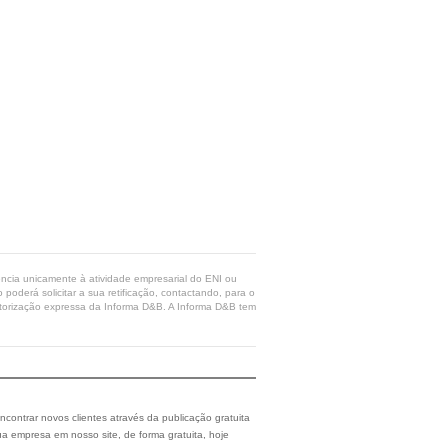
rência unicamente à atividade empresarial do ENI ou
poderá solicitar a sua retificação, contactando, para o
 autorização expressa da Informa D&B. A Informa D&B tem
ncontrar novos clientes através da publicação gratuita
a empresa em nosso site, de forma gratuita, hoje