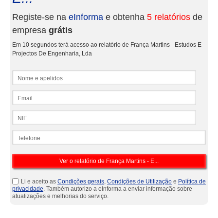
Registe-se na
eInforma
e obtenha
5 relatórios
de
empresa
grátis
Em 10 segundos terá acesso ao relatório de França Martins - Estudos E
Projectos De Engenharia, Lda
Nome e apelidos
Email
NIF
Telefone
Li e aceito as
Condições gerais
,
Condições de Utilização
e
Política de
privacidade
. Também autorizo a eInforma a enviar informação sobre
atualizações e melhorias do serviço.