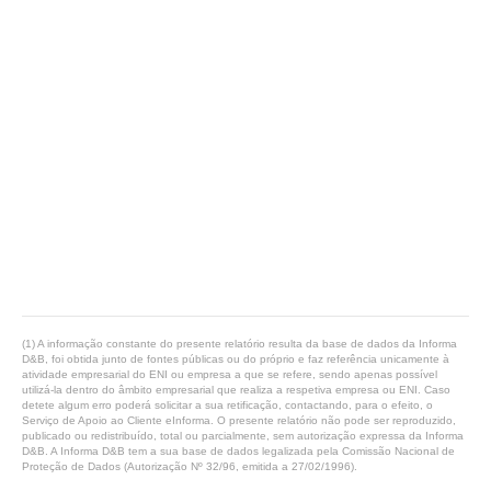
(1) A informação constante do presente relatório resulta da base de dados da Informa
D&B, foi obtida junto de fontes públicas ou do próprio e faz referência unicamente à
atividade empresarial do ENI ou empresa a que se refere, sendo apenas possível
utilizá-la dentro do âmbito empresarial que realiza a respetiva empresa ou ENI. Caso
detete algum erro poderá solicitar a sua retificação, contactando, para o efeito, o
Serviço de Apoio ao Cliente eInforma. O presente relatório não pode ser reproduzido,
publicado ou redistribuído, total ou parcialmente, sem autorização expressa da Informa
D&B. A Informa D&B tem a sua base de dados legalizada pela Comissão Nacional de
Proteção de Dados (Autorização Nº 32/96, emitida a 27/02/1996).