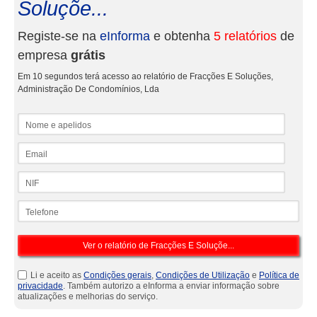
Soluçõe...
Registe-se na
eInforma
e obtenha
5 relatórios
de
empresa
grátis
Em 10 segundos terá acesso ao relatório de Fracções E Soluções,
Administração De Condomínios, Lda
Nome e apelidos
Email
NIF
Telefone
Li e aceito as
Condições gerais
,
Condições de Utilização
e
Política de
privacidade
. Também autorizo a eInforma a enviar informação sobre
atualizações e melhorias do serviço.