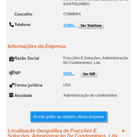
BARTOLOMEU
Concelho
COIMBRA
Telefone
23982...
Ver Telefone
Informações da Empresa
Razão Social
Fracções E Soluções, Administração
De Condomínios, Lda
NIF
5058...
Ver NIF
Forma jurídica
LDA
Atividade
Administração de condomínios
Aceda grátis ao relatório desta empresa
Localização Geográfica de Fracções E
Soluções, Administração De Condomínios, Lda