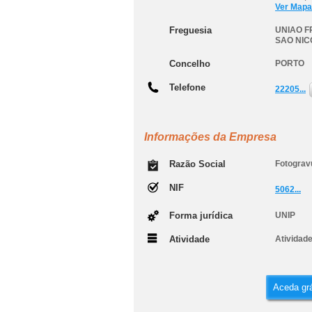
Ver Mapa
Freguesia
UNIAO F
SAO NIC
Concelho
PORTO
Telefone
22205...
Informações da Empresa
Razão Social
Fotograv
NIF
5062...
Forma jurídica
UNIP
Atividade
Atividad
Aceda grá