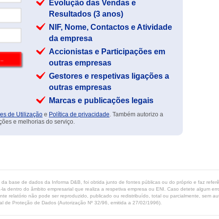
Evolução das Vendas e
Resultados (3 anos)
NIF, Nome, Contactos e Atividade
da empresa
Accionistas e Participações em
outras empresas
Gestores e respetivas ligações a
outras empresas
Marcas e publicações legais
es de Utilização
e
Política de privacidade
. Também autorizo a
ções e melhorias do serviço.
ta da base de dados da Informa D&B, foi obtida junto de fontes públicas ou do próprio e faz refe
-la dentro do âmbito empresarial que realiza a respetiva empresa ou ENI. Caso detete algum erro 
ente relatório não pode ser reproduzido, publicado ou redistribuído, total ou parcialmente, sem
l de Proteção de Dados (Autorização Nº 32/96, emitida a 27/02/1996).