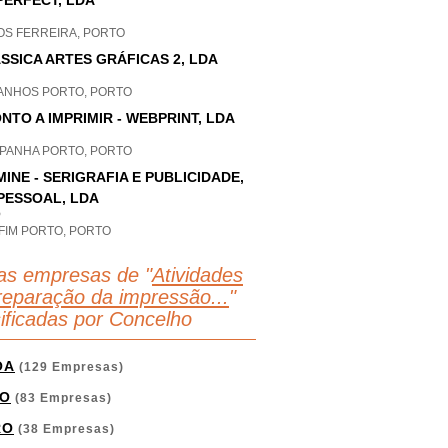
 PERFECT, LDA
OS FERREIRA, PORTO
SSICA ARTES GRÁFICAS 2, LDA
ANHOS PORTO, PORTO
NTO A IMPRIMIR - WEBPRINT, LDA
PANHA PORTO, PORTO
MINE - SERIGRAFIA E PUBLICIDADE,
PESSOAL, LDA
P
FIM PORTO, PORTO
as empresas de "
Atividades
reparação da impressão...
"
sificadas por Concelho
OA
(129 Empresas)
O
(83 Empresas)
RO
(38 Empresas)