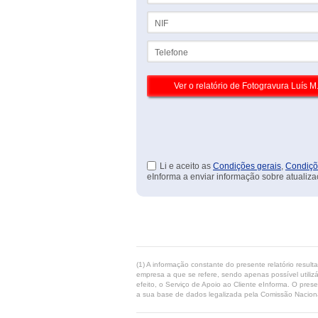
NIF
Telefone
Li e aceito as
Condições gerais
,
Condiçõ
eInforma a enviar informação sobre atualiza
(1) A informação constante do presente relatório resul
empresa a que se refere, sendo apenas possível utilizá
efeito, o Serviço de Apoio ao Cliente eInforma. O pres
a sua base de dados legalizada pela Comissão Naciona