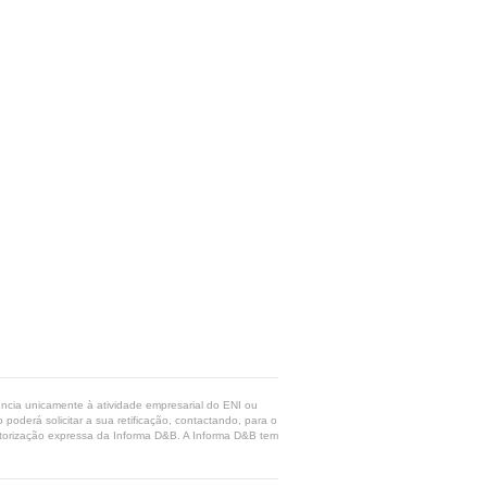
rência unicamente à atividade empresarial do ENI ou
poderá solicitar a sua retificação, contactando, para o
 autorização expressa da Informa D&B. A Informa D&B tem