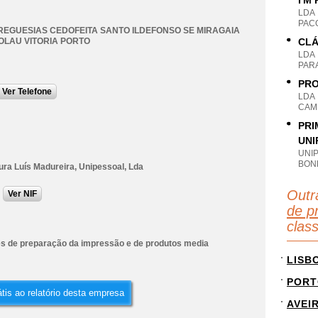
I'M
LDA
PAC
REGUESIAS CEDOFEITA SANTO ILDEFONSO SE MIRAGAIA
OLAU VITORIA PORTO
CLÁ
LDA
PAR
PRO
Ver Telefone
LDA
CAM
PRI
UNI
UNI
BON
ura Luís Madureira, Unipessoal, Lda
Outr
Ver NIF
de p
clas
es de preparação da impressão e de produtos media
LISB
PORT
tis ao relatório desta empresa
AVEI