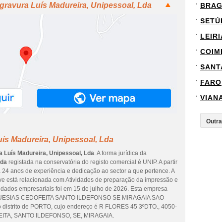
gravura Luís Madureira, Unipessoal, Lda
BRA
SETÚ
LEIRI
COIM
SANT
FARO
VIAN
ís Madureira, Unipessoal, Lda
a Luís Madureira, Unipessoal, Lda
. A forma jurídica da
Lda
registada na conservatória do registo comercial é UNIP. A partir
á 24 anos de experiência e dedicação ao sector a que pertence. A
ve está relacionada com Atividades de preparação da impressão e
s dados empresariais foi em 15 de julho de 2026. Esta empresa
REGUESIAS CEDOFEITA SANTO ILDEFONSO SE MIRAGAIA SAO
distrito de PORTO, cujo endereço é R FLORES 45 3ºDTO., 4050-
ITA, SANTO ILDEFONSO, SE, MIRAGAIA.