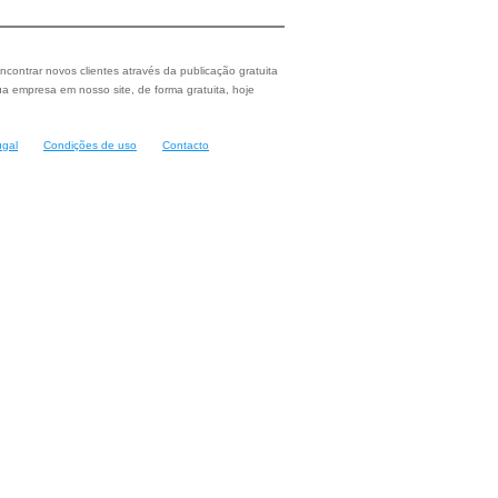
ncontrar novos clientes através da publicação gratuita
a empresa em nosso site, de forma gratuita, hoje
ugal
Condições de uso
Contacto