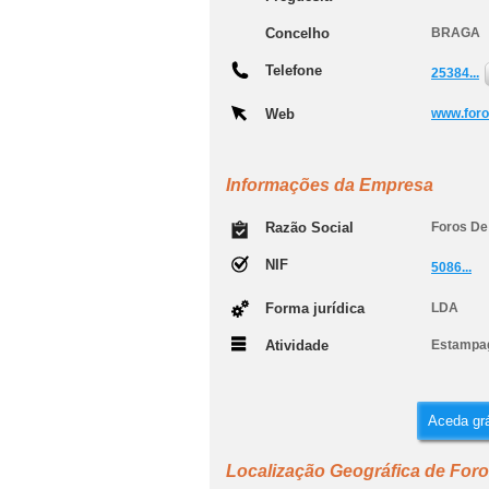
Concelho
BRAGA
Telefone
25384...
Web
www.foro
Informações da Empresa
Razão Social
Foros De 
NIF
5086...
Forma jurídica
LDA
Atividade
Estamp
Aceda grá
Localização Geográfica de Foros