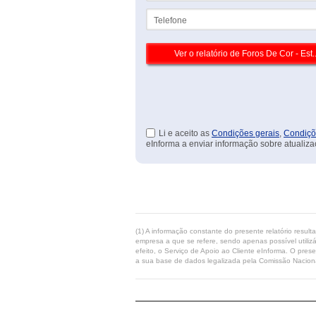
Telefone
Li e aceito as
Condições gerais
,
Condiçõ
eInforma a enviar informação sobre atualiza
(1) A informação constante do presente relatório resul
empresa a que se refere, sendo apenas possível utilizá
efeito, o Serviço de Apoio ao Cliente eInforma. O pres
a sua base de dados legalizada pela Comissão Naciona