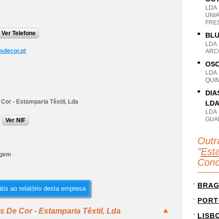
LDA
UNI
FRE
Ver Telefone
BLU
LDA
sdecor.pt
ARC
OSC
LDA
QUI
DIA
Cor - Estamparia Têxtil, Lda
LD
LDA
GUA
Ver NIF
Outr
"
Est
agem
Conc
BRA
tis ao relatório desta empresa
PORT
 De Cor - Estamparia Têxtil, Lda
LISB