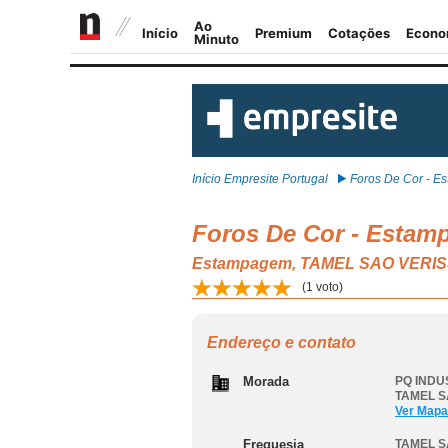
Início Empresite Portugal
Foros De Cor - Est
Foros De Cor - Estampa
Estampagem, TAMEL SAO VERI
(
1
voto)
Endereço e contato
Morada
PQ INDU
TAMEL S
Ver Mapa
Freguesia
TAMEL S