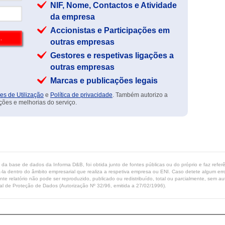
NIF, Nome, Contactos e Atividade
da empresa
Accionistas e Participações em
outras empresas
Gestores e respetivas ligações a
outras empresas
Marcas e publicações legais
es de Utilização
e
Política de privacidade
. Também autorizo a
ções e melhorias do serviço.
ta da base de dados da Informa D&B, foi obtida junto de fontes públicas ou do próprio e faz refe
-la dentro do âmbito empresarial que realiza a respetiva empresa ou ENI. Caso detete algum erro 
ente relatório não pode ser reproduzido, publicado ou redistribuído, total ou parcialmente, sem
l de Proteção de Dados (Autorização Nº 32/96, emitida a 27/02/1996).