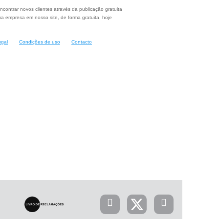
ncontrar novos clientes através da publicação gratuita
a empresa em nosso site, de forma gratuita, hoje
ugal
Condições de uso
Contacto