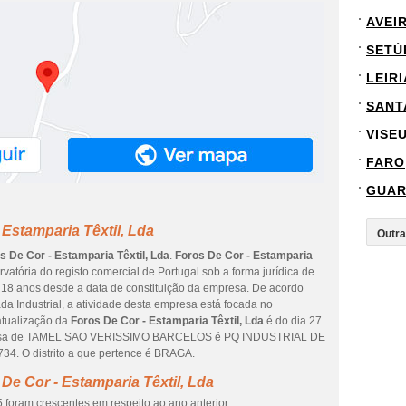
AVEI
SETÚ
LEIRI
SANT
VISE
FARO
GUA
Estamparia Têxtil, Lda
s De Cor - Estamparia Têxtil, Lda
.
Foros De Cor - Estamparia
atória do registo comercial de Portugal sob a forma jurídica de
a 18 anos desde a data de constituição da empresa. De acordo
da Industrial, a atividade desta empresa está focada no
atualização da
Foros De Cor - Estamparia Têxtil, Lda
é do dia 27
presa de TAMEL SAO VERISSIMO BARCELOS é PQ INDUSTRIAL DE
. O distrito a que pertence é BRAGA.
De Cor - Estamparia Têxtil, Lda
 foram crescentes em respeito ao ano anterior.