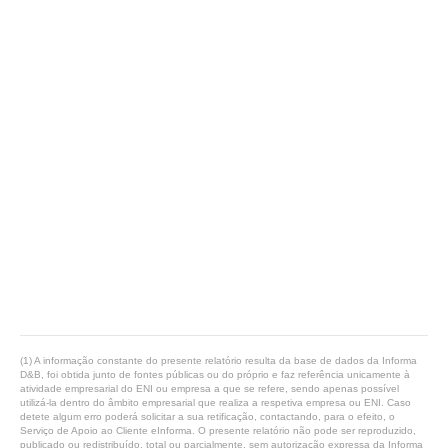
(1) A informação constante do presente relatório resulta da base de dados da Informa
D&B, foi obtida junto de fontes públicas ou do próprio e faz referência unicamente à
atividade empresarial do ENI ou empresa a que se refere, sendo apenas possível
utilizá-la dentro do âmbito empresarial que realiza a respetiva empresa ou ENI. Caso
detete algum erro poderá solicitar a sua retificação, contactando, para o efeito, o
Serviço de Apoio ao Cliente eInforma. O presente relatório não pode ser reproduzido,
publicado ou redistribuído, total ou parcialmente, sem autorização expressa da Informa