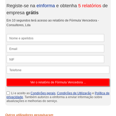
Registe-se na
eInforma
e obtenha
5 relatórios
de
empresa
grátis
Em 10 segundos terá acesso ao relatório de Fórmula Vencedora -
Consultores, Lda
Nome e apelidos
Email
NIF
Telefone
Li e aceito as
Condições gerais
,
Condições de Utilização
e
Política de
privacidade
. Também autorizo a eInforma a enviar informação sobre
atualizações e melhorias do serviço.
Outros utilizadores pesquisaram