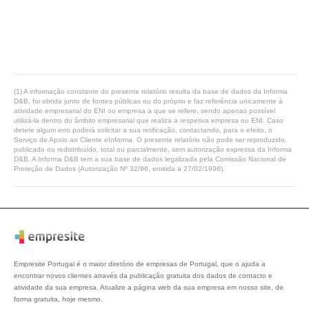
(1) A informação constante do presente relatório resulta da base de dados da Informa
D&B, foi obtida junto de fontes públicas ou do próprio e faz referência unicamente à
atividade empresarial do ENI ou empresa a que se refere, sendo apenas possível
utilizá-la dentro do âmbito empresarial que realiza a respetiva empresa ou ENI. Caso
detete algum erro poderá solicitar a sua retificação, contactando, para o efeito, o
Serviço de Apoio ao Cliente eInforma. O presente relatório não pode ser reproduzido,
publicado ou redistribuído, total ou parcialmente, sem autorização expressa da Informa
D&B. A Informa D&B tem a sua base de dados legalizada pela Comissão Nacional de
Proteção de Dados (Autorização Nº 32/96, emitida a 27/02/1996).
Empresite Portugal é o maior diretório de empresas de Portugal, que o ajuda a
encontrar novos clientes através da publicação gratuita dos dados de contacto e
atividade da sua empresa. Atualize a página web da sua empresa em nosso site, de
forma gratuita, hoje mesmo.