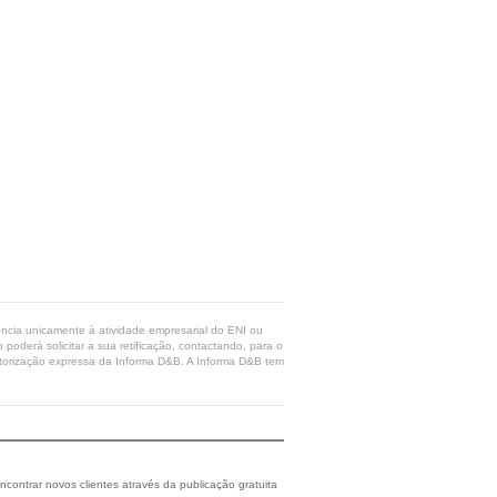
rência unicamente à atividade empresarial do ENI ou
poderá solicitar a sua retificação, contactando, para o
 autorização expressa da Informa D&B. A Informa D&B tem
ncontrar novos clientes através da publicação gratuita