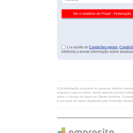
Li e aceito as
Condições gerais
,
Condiçõ
eInforma a enviar informação sobre atualiza
(1) A informação constante do presente relatório resul
empresa a que se refere, sendo apenas possível utilizá
efeito, o Serviço de Apoio ao Cliente eInforma. O pres
a sua base de dados legalizada pela Comissão Naciona