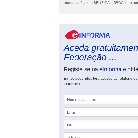
endereço fica em BENFICA LISBOA, que pert
Aceda gratuitament
Federação ...
Registe-se na
eInforma
e obt
Em 10 segundos terá acesso ao relatório de
Florestais
Nome e apelidos
Email
NIF
Telefone