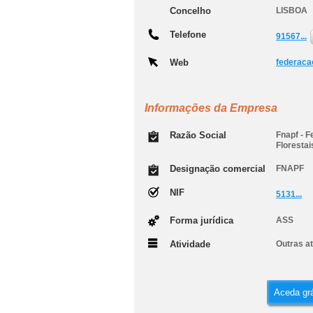
Concelho
LISBOA
Telefone
91567...
Web
federacao
Informações da Empresa
Razão Social
Fnapf - 
Florestai
Designação comercial
FNAPF
NIF
5131...
Forma jurídica
ASS
Atividade
Outras at
Aceda grá