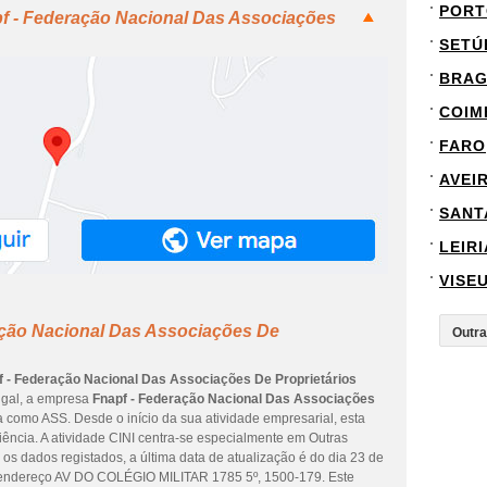
PORT
pf - Federação Nacional Das Associações
SETÚ
BRA
COIM
FARO
AVEI
SANT
LEIRI
VISE
ação Nacional Das Associações De
f - Federação Nacional Das Associações De Proprietários
tugal, a empresa
Fnapf - Federação Nacional Das Associações
a como ASS. Desde o início da sua atividade empresarial, esta
ência. A atividade CINI centra-se especialmente em Outras
 os dados registados, a última data de atualização é do dia 23 de
o endereço AV DO COLÉGIO MILITAR 1785 5º, 1500-179. Este