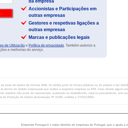
da empresa
Accionistas e Participações em
outras empresas
Gestores e respetivas ligações a
outras empresas
Marcas e publicações legais
es de Utilização
e
Política de privacidade
. Também autorizo a
ções e melhorias do serviço.
ta da base de dados da Informa D&B, foi obtida junto de fontes públicas ou do próprio e faz refe
-la dentro do âmbito empresarial que realiza a respetiva empresa ou ENI. Caso detete algum erro 
ente relatório não pode ser reproduzido, publicado ou redistribuído, total ou parcialmente, sem
l de Proteção de Dados (Autorização Nº 32/96, emitida a 27/02/1996).
Empresite Portugal é o maior diretório de empresas de Portugal, que o ajuda a e