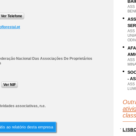
BAI
ASS
BENF
Ver Telefone
ASS
SER
florestal.pt
ASS
UNI
ODIV
AFA
AMI
Federação Nacional Das Associações De Proprietários
ASS
s
MIN
SOC
- A
ASS
Ver NIF
LUMI
Outr
ividades associativas, n.e.
ativi
clas
tis ao relatório desta empresa
LISB