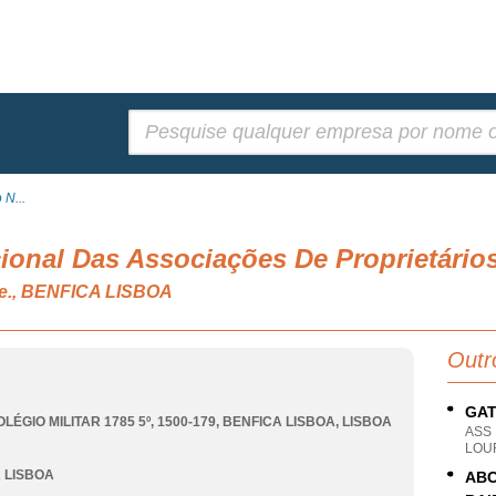
Pesquisar:
 N...
ional Das Associações De Proprietários
n.e., BENFICA LISBOA
Outr
GAT
LÉGIO MILITAR 1785 5º, 1500-179
,
BENFICA LISBOA
,
LISBOA
ASS
LOU
 LISBOA
ABC