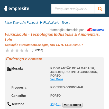
Pesquisar:
Início Empresite Portugal
Fluxicálculo - Tecn...
Informação oferecida por
Fluxicálculo - Tecnologias Industriais E Ambientais,
Lda
Captação e tratamento de água, RIO TINTO GONDOMAR
(
0
votos)
Endereço e contato
Morada
R DOM ANTÃO DE ALMADA 56,
4435-011
,
RIO TINTO GONDOMAR
,
PORTO
Ver Mapa
Freguesia
RIO TINTO GONDOMAR
Concelho
PORTO
Telefone
22401...
Ver Telefone