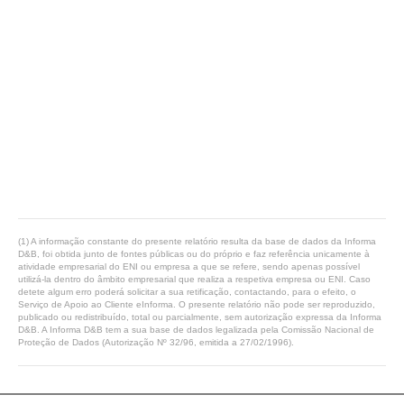
(1) A informação constante do presente relatório resulta da base de dados da Informa
D&B, foi obtida junto de fontes públicas ou do próprio e faz referência unicamente à
atividade empresarial do ENI ou empresa a que se refere, sendo apenas possível
utilizá-la dentro do âmbito empresarial que realiza a respetiva empresa ou ENI. Caso
detete algum erro poderá solicitar a sua retificação, contactando, para o efeito, o
Serviço de Apoio ao Cliente eInforma. O presente relatório não pode ser reproduzido,
publicado ou redistribuído, total ou parcialmente, sem autorização expressa da Informa
D&B. A Informa D&B tem a sua base de dados legalizada pela Comissão Nacional de
Proteção de Dados (Autorização Nº 32/96, emitida a 27/02/1996).