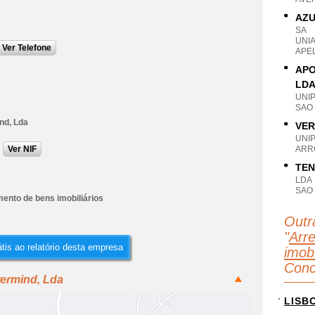
AZU
SA
UNI
Ver Telefone
APE
APO
LD
UNI
SAO
nd, Lda
VER
UNI
Ver NIF
ARRO
TEN
LDA
SAO
ento de bens imobiliários
Outr
"
Arr
tis ao relatório desta empresa
imobi
Conc
wermind, Lda
LISB