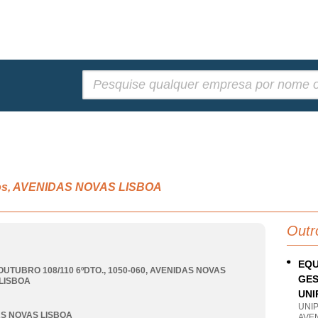
Pesquisar:
rios, AVENIDAS NOVAS LISBOA
Outr
EQU
OUTUBRO 108/110 6ºDTO., 1050-060
,
AVENIDAS NOVAS
GES
LISBOA
UNI
UNI
S NOVAS LISBOA
AVEN