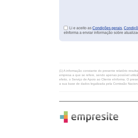
Li e aceito as
Condições gerais
,
Condiçõ
eInforma a enviar informação sobre atualiza
(1) A informação constante do presente relatório resul
empresa a que se refere, sendo apenas possível utilizá
efeito, o Serviço de Apoio ao Cliente eInforma. O pres
a sua base de dados legalizada pela Comissão Naciona