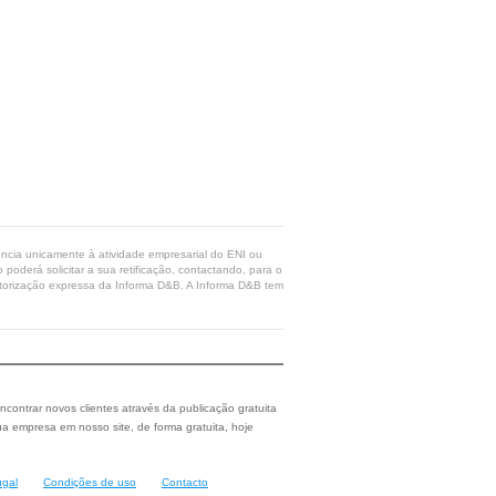
rência unicamente à atividade empresarial do ENI ou
poderá solicitar a sua retificação, contactando, para o
 autorização expressa da Informa D&B. A Informa D&B tem
ncontrar novos clientes através da publicação gratuita
a empresa em nosso site, de forma gratuita, hoje
ugal
Condições de uso
Contacto