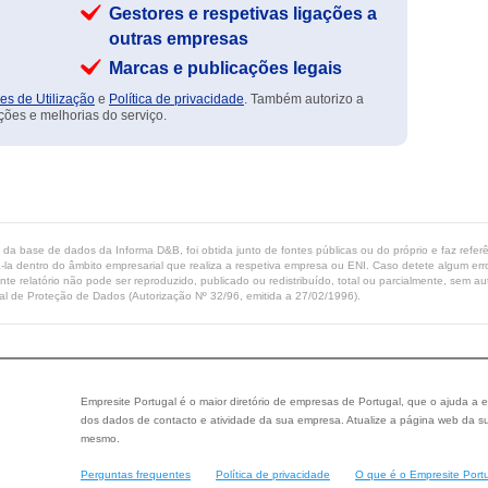
Gestores e respetivas ligações a
outras empresas
Marcas e publicações legais
es de Utilização
e
Política de privacidade
. Também autorizo a
ções e melhorias do serviço.
ta da base de dados da Informa D&B, foi obtida junto de fontes públicas ou do próprio e faz refe
-la dentro do âmbito empresarial que realiza a respetiva empresa ou ENI. Caso detete algum erro 
ente relatório não pode ser reproduzido, publicado ou redistribuído, total ou parcialmente, sem
l de Proteção de Dados (Autorização Nº 32/96, emitida a 27/02/1996).
Empresite Portugal é o maior diretório de empresas de Portugal, que o ajuda a e
dos dados de contacto e atividade da sua empresa. Atualize a página web da su
mesmo.
Perguntas frequentes
Política de privacidade
O que é o Empresite Port