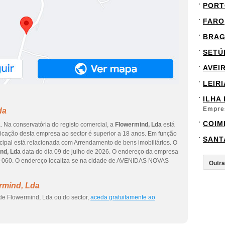
PORT
FARO
BRA
SETÚ
AVEI
LEIRI
ILHA
Empre
da
COIM
a
. Na conservatória do registo comercial, a
Flowermind, Lda
está
dicação desta empresa ao sector é superior a 18 anos. Em função
SANT
cipal está relacionada com Arrendamento de bens imobiliários. O
nd, Lda
data do dia 09 de julho de 2026. O endereço da empresa
060. O endereço localiza-se na cidade de AVENIDAS NOVAS
rmind, Lda
de Flowermind, Lda ou do sector,
aceda gratuitamente ao