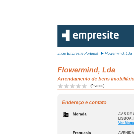
Início Empresite Portugal
Flowermind, Lda
Flowermind, Lda
Arrendamento de bens imobiliá
(
0
votos)
Endereço e contato
Morada
AV 5 DE 
LISBOA
,
Ver Mapa
Freguesia
AVENIDA