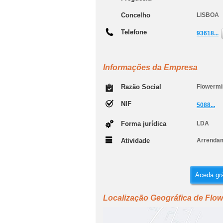
Concelho
LISBOA
Telefone
93618...
Informações da Empresa
Razão Social
Flowermi
NIF
5088...
Forma jurídica
LDA
Atividade
Arrendam
Aceda grá
Localização Geográfica de Flo