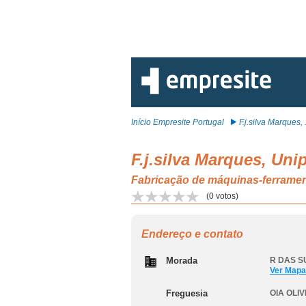
Início Empresite Portugal
F.j.silva Marques, .
F.j.silva Marques, Uni
Fabricação de máquinas-ferrame
(
0
votos)
Endereço e contato
Morada
R DAS S
Ver Mapa
Freguesia
OIA OLI