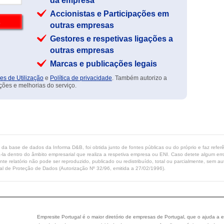
da empresa
Accionistas e Participações em
outras empresas
Gestores e respetivas ligações a
outras empresas
Marcas e publicações legais
es de Utilização
e
Política de privacidade
. Também autorizo a
ções e melhorias do serviço.
ta da base de dados da Informa D&B, foi obtida junto de fontes públicas ou do próprio e faz refe
-la dentro do âmbito empresarial que realiza a respetiva empresa ou ENI. Caso detete algum erro 
ente relatório não pode ser reproduzido, publicado ou redistribuído, total ou parcialmente, sem
l de Proteção de Dados (Autorização Nº 32/96, emitida a 27/02/1996).
Empresite Portugal é o maior diretório de empresas de Portugal, que o ajuda a e