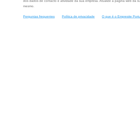
dos dados de contacto e atividade da sua empresa. Atualize a página web da su
mesmo.
Perguntas frequentes
Política de privacidade
O que é o Empresite Port