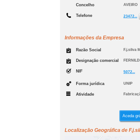
Concelho
AVEIRO
Telefone
23472...
Informações da Empresa
Razão Social
F.j.silva
Designação comercial
FERNILD
NIF
5072...
Forma jurídica
UNIP
Atividade
Fabricaç
Aceda grá
Localização Geográfica de F.j.s