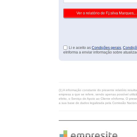
Li e aceito as
Condições gerais
,
Condiçõ
eInforma a enviar informação sobre atualiza
(1) A informação constante do presente relatório resul
empresa a que se refere, sendo apenas possível utilizá
efeito, o Serviço de Apoio ao Cliente eInforma. O pres
a sua base de dados legalizada pela Comissão Naciona