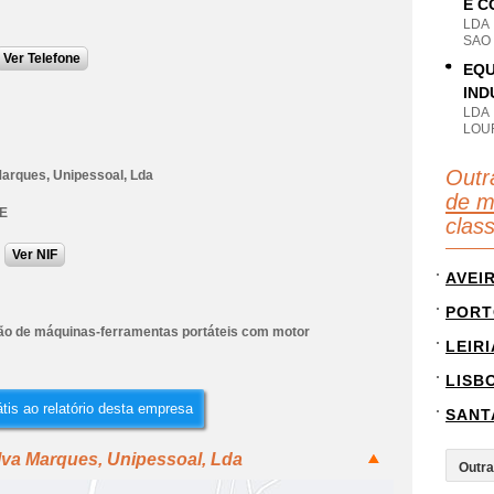
E C
LDA
SAO 
Ver Telefone
EQU
IND
LDA
LOUR
Outr
 Marques, Unipessoal, Lda
de m
E
clas
Ver NIF
AVEI
PORT
ão de máquinas-ferramentas portáteis com motor
LEIRI
LISB
tis ao relatório desta empresa
SANT
ilva Marques, Unipessoal, Lda