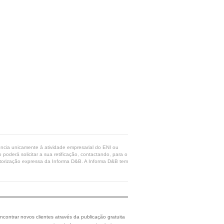
rência unicamente à atividade empresarial do ENI ou
poderá solicitar a sua retificação, contactando, para o
 autorização expressa da Informa D&B. A Informa D&B tem
ncontrar novos clientes através da publicação gratuita