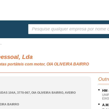
Pesquisar:
..
pessoal, Lda
ntas portáteis com motor, OIA OLIVEIRA BAIRRO
Outr
HM 
UDAS 104A, 3770-067
,
OIA OLIVEIRA BAIRRO
,
AVEIRO
UNI
EIXO
VEIRA BAIRRO
A.M