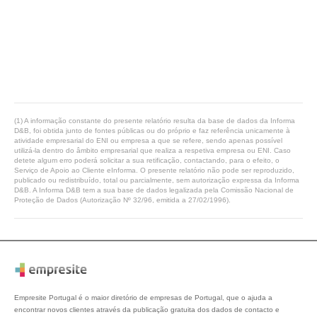
(1) A informação constante do presente relatório resulta da base de dados da Informa
D&B, foi obtida junto de fontes públicas ou do próprio e faz referência unicamente à
atividade empresarial do ENI ou empresa a que se refere, sendo apenas possível
utilizá-la dentro do âmbito empresarial que realiza a respetiva empresa ou ENI. Caso
detete algum erro poderá solicitar a sua retificação, contactando, para o efeito, o
Serviço de Apoio ao Cliente eInforma. O presente relatório não pode ser reproduzido,
publicado ou redistribuído, total ou parcialmente, sem autorização expressa da Informa
D&B. A Informa D&B tem a sua base de dados legalizada pela Comissão Nacional de
Proteção de Dados (Autorização Nº 32/96, emitida a 27/02/1996).
Empresite Portugal é o maior diretório de empresas de Portugal, que o ajuda a
encontrar novos clientes através da publicação gratuita dos dados de contacto e