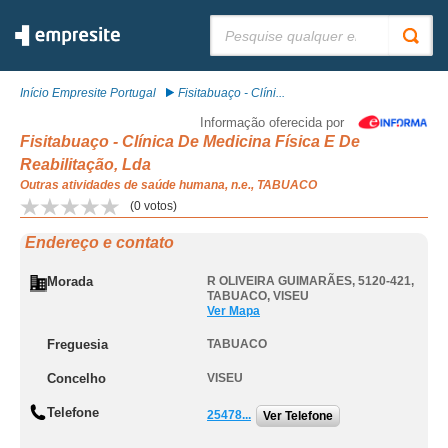
Pesquisar:
Início Empresite Portugal
Fisitabuaço - Clíni...
Informação oferecida por
Fisitabuaço - Clínica De Medicina Física E De
Reabilitação, Lda
Outras atividades de saúde humana, n.e., TABUACO
(
0
votos)
Endereço e contato
Morada
R OLIVEIRA GUIMARÃES, 5120-421
,
TABUACO
,
VISEU
Ver Mapa
Freguesia
TABUACO
Concelho
VISEU
Telefone
25478...
Ver Telefone