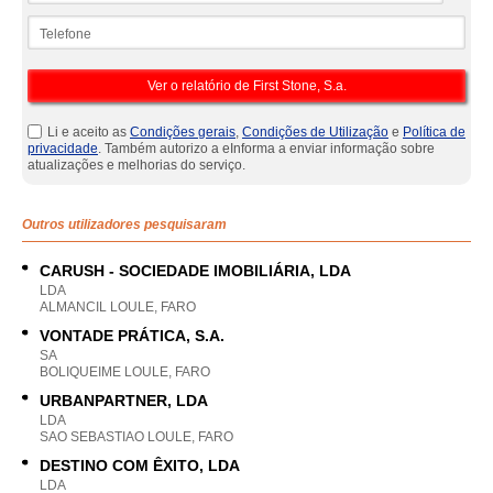
Telefone
Li e aceito as
Condições gerais
,
Condições de Utilização
e
Política de
privacidade
. Também autorizo a eInforma a enviar informação sobre
atualizações e melhorias do serviço.
Outros utilizadores pesquisaram
CARUSH - SOCIEDADE IMOBILIÁRIA, LDA
LDA
ALMANCIL LOULE, FARO
VONTADE PRÁTICA, S.A.
SA
BOLIQUEIME LOULE, FARO
URBANPARTNER, LDA
LDA
SAO SEBASTIAO LOULE, FARO
DESTINO COM ÊXITO, LDA
LDA