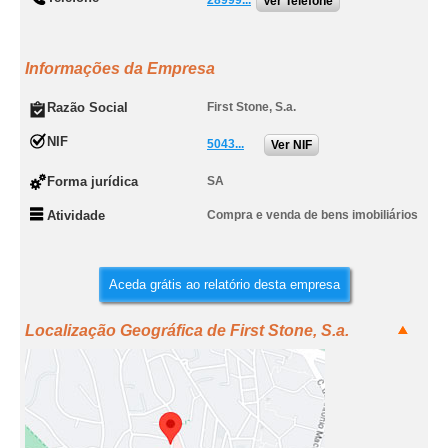
28999...
Ver Telefone
Informações da Empresa
Razão Social
First Stone, S.a.
NIF
5043...
Ver NIF
Forma jurídica
SA
Atividade
Compra e venda de bens imobiliários
Aceda grátis ao relatório desta empresa
Localização Geográfica de First Stone, S.a.