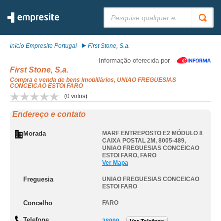
Pesquisar:
Início Empresite Portugal
First Stone, S.a.
Informação oferecida por
First Stone, S.a.
Compra e venda de bens imobiliários, UNIAO FREGUESIAS
CONCEICAO ESTOI FARO
(
0
votos)
Endereço e contato
Morada
MARF ENTREPOSTO E2 MÓDULO 8
CAIXA POSTAL 2M, 8005-489
,
UNIAO FREGUESIAS CONCEICAO
ESTOI FARO
,
FARO
Ver Mapa
Freguesia
UNIAO FREGUESIAS CONCEICAO
ESTOI FARO
Concelho
FARO
Telefone