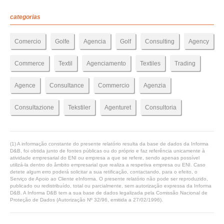
categorias
Comercio
Golfe
Agencia
Golf
Consulting
Agency
Commerce
Textil
Agenciamento
Textiles
Trading
Agence
Consultance
Commercio
Agenzia
Consultazione
Tekstiler
Agenturet
Consultoria
(1) A informação constante do presente relatório resulta da base de dados da Informa
D&B, foi obtida junto de fontes públicas ou do próprio e faz referência unicamente à
atividade empresarial do ENI ou empresa a que se refere, sendo apenas possível
utilizá-la dentro do âmbito empresarial que realiza a respetiva empresa ou ENI. Caso
detete algum erro poderá solicitar a sua retificação, contactando, para o efeito, o
Serviço de Apoio ao Cliente eInforma. O presente relatório não pode ser reproduzido,
publicado ou redistribuído, total ou parcialmente, sem autorização expressa da Informa
D&B. A Informa D&B tem a sua base de dados legalizada pela Comissão Nacional de
Proteção de Dados (Autorização Nº 32/96, emitida a 27/02/1996).