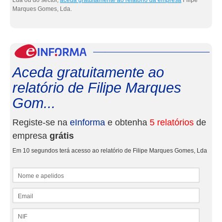
Lda ou do sector,
aceda gratuitamente ao relatório da empresa
Filipe
Marques Gomes, Lda.
eInf
Aceda gratuitamente ao
relatório de Filipe Marques
Gom...
Registe-se na
eInforma
e obtenha
5 relatórios
de
empresa
grátis
Em 10 segundos terá acesso ao relatório de Filipe Marques Gomes, Lda
Nome e apelidos
Email
NIF