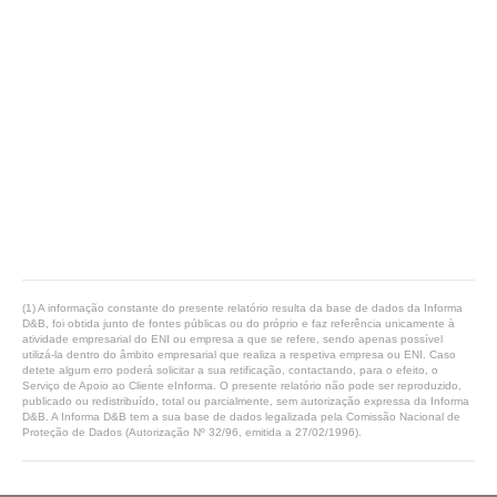
(1) A informação constante do presente relatório resulta da base de dados da Informa
D&B, foi obtida junto de fontes públicas ou do próprio e faz referência unicamente à
atividade empresarial do ENI ou empresa a que se refere, sendo apenas possível
utilizá-la dentro do âmbito empresarial que realiza a respetiva empresa ou ENI. Caso
detete algum erro poderá solicitar a sua retificação, contactando, para o efeito, o
Serviço de Apoio ao Cliente eInforma. O presente relatório não pode ser reproduzido,
publicado ou redistribuído, total ou parcialmente, sem autorização expressa da Informa
D&B. A Informa D&B tem a sua base de dados legalizada pela Comissão Nacional de
Proteção de Dados (Autorização Nº 32/96, emitida a 27/02/1996).