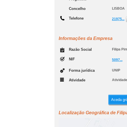
Concelho
LISBOA
Telefone
21975...
Informações da Empresa
Razão Social
Filipa Pi
NIF
5097...
Forma jurídica
UNIP
Atividade
Atividade
Aceda grá
Localização Geográfica de Fili