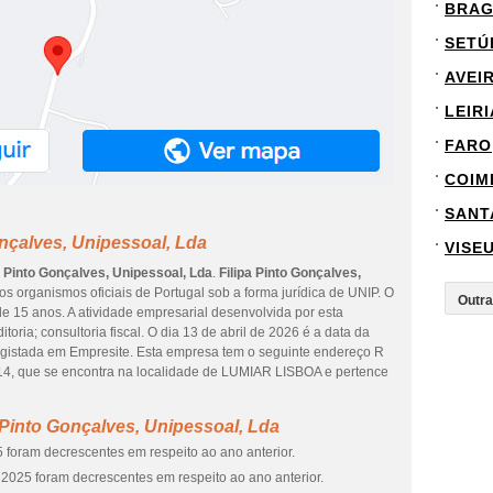
BRA
SETÚ
AVEI
LEIRI
FARO
COIM
SANT
onçalves, Unipessoal, Lda
VISE
a Pinto Gonçalves, Unipessoal, Lda
.
Filipa Pinto Gonçalves,
s organismos oficiais de Portugal sob a forma jurídica de UNIP. O
e 15 anos. A atividade empresarial desenvolvida por esta
oria; consultoria fiscal. O dia 13 de abril de 2026 é a data da
egistada em Empresite. Esta empresa tem o seguinte endereço R
 que se encontra na localidade de LUMIAR LISBOA e pertence
 Pinto Gonçalves, Unipessoal, Lda
 foram decrescentes em respeito ao ano anterior.
2025 foram decrescentes em respeito ao ano anterior.