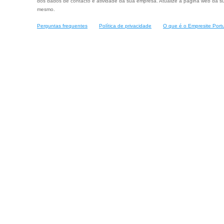
dos dados de contacto e atividade da sua empresa. Atualize a página web da su
mesmo.
Perguntas frequentes
Política de privacidade
O que é o Empresite Port