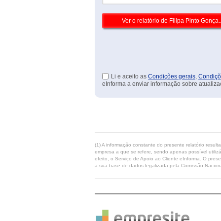
Li e aceito as
Condições gerais
,
Condiçõ
eInforma a enviar informação sobre atualiza
(1) A informação constante do presente relatório resul
empresa a que se refere, sendo apenas possível utilizá
efeito, o Serviço de Apoio ao Cliente eInforma. O pres
a sua base de dados legalizada pela Comissão Naciona