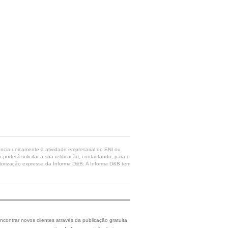
rência unicamente à atividade empresarial do ENI ou
poderá solicitar a sua retificação, contactando, para o
 autorização expressa da Informa D&B. A Informa D&B tem
ncontrar novos clientes através da publicação gratuita