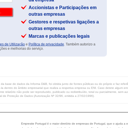
Accionistas e Participações em
outras empresas
Gestores e respetivas ligações a
outras empresas
Marcas e publicações legais
es de Utilização
e
Política de privacidade
. Também autorizo a
ções e melhorias do serviço.
ta da base de dados da Informa D&B, foi obtida junto de fontes públicas ou do próprio e faz refe
-la dentro do âmbito empresarial que realiza a respetiva empresa ou ENI. Caso detete algum erro 
ente relatório não pode ser reproduzido, publicado ou redistribuído, total ou parcialmente, sem
l de Proteção de Dados (Autorização Nº 32/96, emitida a 27/02/1996).
Empresite Portugal é o maior diretório de empresas de Portugal, que o ajuda a e