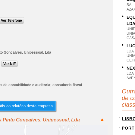
SA
AZA
EQU
Ver Telefone
LD
UNI
UNIA
CASA
LUC
LDA
nto Gonçalves, Unipessoal, Lda
UNI
OEIR
Ver NIF
NEX
LDA
AVEN
s de contabilidade e auditoria; consultoria fiscal
Outr
de co
clas
tis ao relatório desta empresa
LISB
pa Pinto Gonçalves, Unipessoal, Lda
PORT