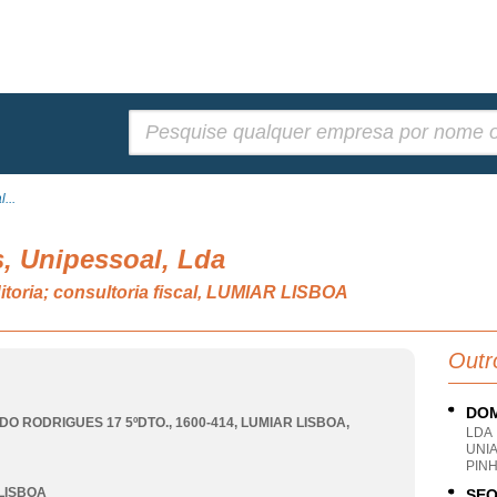
Pesquisar:
...
s, Unipessoal, Lda
itoria; consultoria fiscal, LUMIAR LISBOA
Outr
DOM
DO RODRIGUES 17 5ºDTO., 1600-414
,
LUMIAR LISBOA
,
LDA
UNI
PINH
LISBOA
SEQ