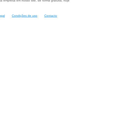
a empresa em nosso site, de forma gratuita, hoje
ugal
Condições de uso
Contacto