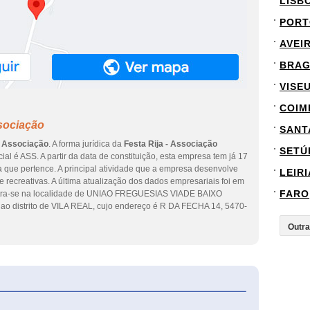
LISB
PORT
AVEI
BRA
VISE
COIM
ssociação
SANT
- Associação
. A forma jurídica da
Festa Rija - Associação
SETÚ
ial é ASS. A partir da data de constituição, esta empresa tem já 17
a que pertence. A principal atividade que a empresa desenvolve
LEIRI
e recreativas. A última atualização dos dados empresariais foi em
FARO
ontra-se na localidade de UNIAO FREGUESIAS VIADE BAIXO
distrito de VILA REAL, cujo endereço é R DA FECHA 14, 5470-
eInforma