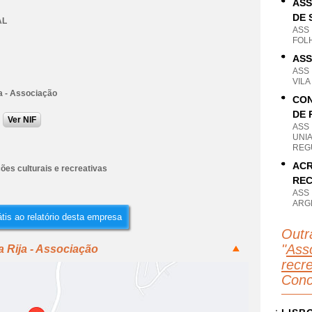
ASS
DE 
AL
ASS
FOLH
ASS
ASS
VILA
a - Associação
CON
DE 
Ver NIF
ASS
UNI
REGU
ACR
ões culturais e recreativas
REC
ASS
ARGE
tis ao relatório desta empresa
Outr
"
Asso
a Rija - Associação
recr
Conc