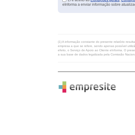
Li e aceito as
Condições gerais
,
Condiçõ
eInforma a enviar informação sobre atualiza
(1) A informação constante do presente relatório resul
empresa a que se refere, sendo apenas possível utilizá
efeito, o Serviço de Apoio ao Cliente eInforma. O pres
a sua base de dados legalizada pela Comissão Naciona