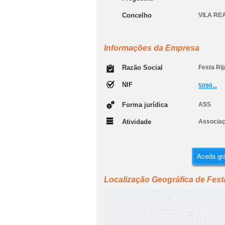
Concelho
VILA RE
Informações da Empresa
Razão Social
Festa Rij
NIF
5090...
Forma jurídica
ASS
Atividade
Associaç
Aceda grá
Localização Geográfica de Fest