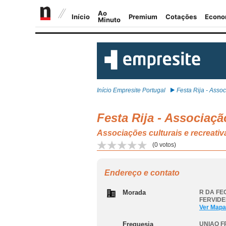
Início Empresite Portugal
Festa Rija - Associ
Festa Rija - Associaçã
Associações culturais e recr
(
0
votos)
Endereço e contato
Morada
R DA FEC
FERVID
Ver Mapa
Freguesia
UNIAO F