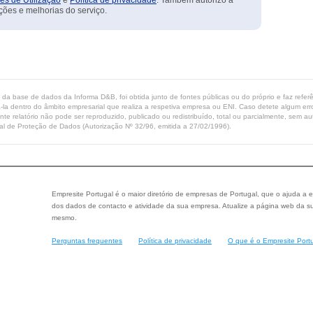
es de Utilização
e
Política de privacidade
. Também autorizo a
ções e melhorias do serviço.
ta da base de dados da Informa D&B, foi obtida junto de fontes públicas ou do próprio e faz refe
-la dentro do âmbito empresarial que realiza a respetiva empresa ou ENI. Caso detete algum erro 
ente relatório não pode ser reproduzido, publicado ou redistribuído, total ou parcialmente, sem
l de Proteção de Dados (Autorização Nº 32/96, emitida a 27/02/1996).
Empresite Portugal é o maior diretório de empresas de Portugal, que o ajuda a e
dos dados de contacto e atividade da sua empresa. Atualize a página web da su
mesmo.
Perguntas frequentes
Política de privacidade
O que é o Empresite Port