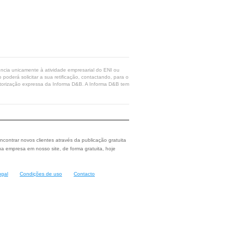
rência unicamente à atividade empresarial do ENI ou
poderá solicitar a sua retificação, contactando, para o
 autorização expressa da Informa D&B. A Informa D&B tem
ncontrar novos clientes através da publicação gratuita
a empresa em nosso site, de forma gratuita, hoje
ugal
Condições de uso
Contacto