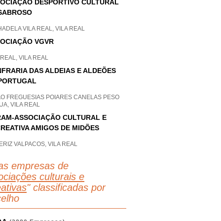
OCIAÇÃO DESPORTIVO CULTURAL
SABROSO
ADELA VILA REAL, VILA REAL
OCIAÇÃO VGVR
 REAL, VILA REAL
FRARIA DAS ALDEIAS E ALDEÕES
PORTUGAL
AO FREGUESIAS POIARES CANELAS PESO
A, VILA REAL
AM-ASSOCIAÇÃO CULTURAL E
REATIVA AMIGOS DE MIDÕES
RIZ VALPACOS, VILA REAL
as empresas de
ciações culturais e
eativas
" classificadas por
elho