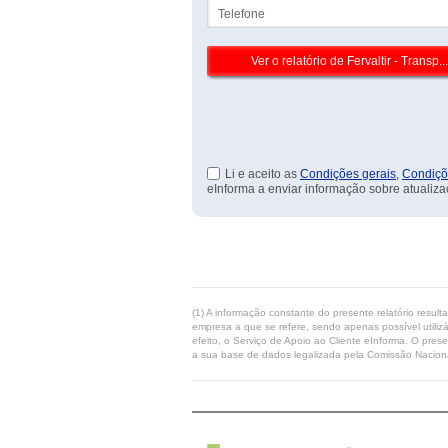
Telefone
Li e aceito as
Condições gerais
,
Condiçõ
eInforma a enviar informação sobre atualiza
(1) A informação constante do presente relatório resul
empresa a que se refere, sendo apenas possível utilizá
efeito, o Serviço de Apoio ao Cliente eInforma. O pres
a sua base de dados legalizada pela Comissão Naciona