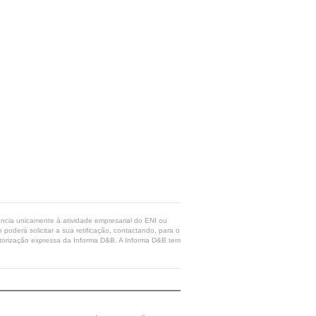
rência unicamente à atividade empresarial do ENI ou
poderá solicitar a sua retificação, contactando, para o
 autorização expressa da Informa D&B. A Informa D&B tem