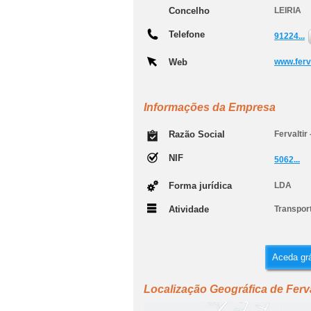
Concelho
LEIRIA
Telefone
91224...
Web
www.ferv
Informações da Empresa
Razão Social
Fervaltir
NIF
5062...
Forma jurídica
LDA
Atividade
Transpor
Aceda grá
Localização Geográfica de Ferva