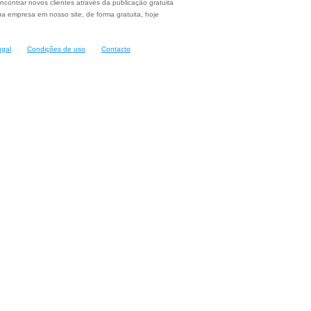
ncontrar novos clientes através da publicação gratuita
a empresa em nosso site, de forma gratuita, hoje
ugal
Condições de uso
Contacto