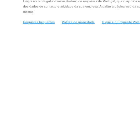
Empresite Portugal é o maior diretório de empresas de Portugal, que o ajuda a e
dos dados de contacto e atividade da sua empresa. Atualize a página web da su
mesmo.
Perguntas frequentes
Política de privacidade
O que é o Empresite Port