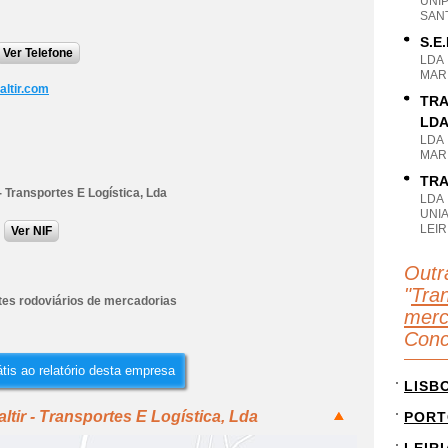
UNI
SANT
S.E
Ver Telefone
LDA
MARI
altir.com
TRA
LD
LDA
MARI
TRA
 - Transportes E Logística, Lda
LDA
UNIA
LEIR
Ver NIF
Outr
"
Tran
tes rodoviários de mercadorias
merc
Conc
tis ao relatório desta empresa
LISB
ltir - Transportes E Logística, Lda
PORT