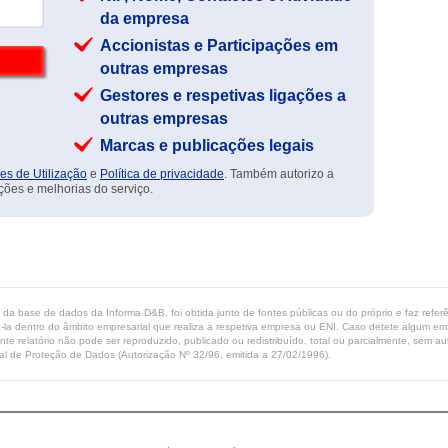
da empresa
Accionistas e Participações em
outras empresas
Gestores e respetivas ligações a
outras empresas
Marcas e publicações legais
es de Utilização
e
Política de privacidade
. Também autorizo a
ções e melhorias do serviço.
ta da base de dados da Informa D&B, foi obtida junto de fontes públicas ou do próprio e faz refe
-la dentro do âmbito empresarial que realiza a respetiva empresa ou ENI. Caso detete algum erro 
ente relatório não pode ser reproduzido, publicado ou redistribuído, total ou parcialmente, sem
l de Proteção de Dados (Autorização Nº 32/96, emitida a 27/02/1996).