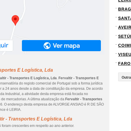
LEIRI
BRA
SANT
AVEI
SETÚ
COIM
VISE
FARO
nsportes E Logística, Lda
altir - Transportes E Logística, Lda
.
Fervaltir - Transportes E
servatória do registo comercial de Portugal sob a forma jurídica
or a 24 anos desde a data de constituição da empresa. De acordo
da Industrial, a atividade desta empresa está focada no
 de mercadorias. A última atualização da
Fervaltir - Transportes
2026. O endereço desta empresa de ALVORGE ANSIAO é R DE SÃO
ence é LEIRIA.
ir - Transportes E Logística, Lda
 foram crescentes em respeito ao ano anterior.