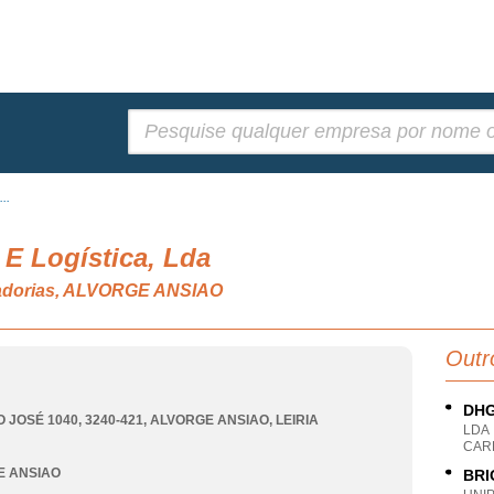
Pesquisar:
..
s E Logística, Lda
cadorias, ALVORGE ANSIAO
Outr
DHG
 JOSÉ 1040, 3240-421
,
ALVORGE ANSIAO
,
LEIRIA
LDA
CARR
E ANSIAO
BRI