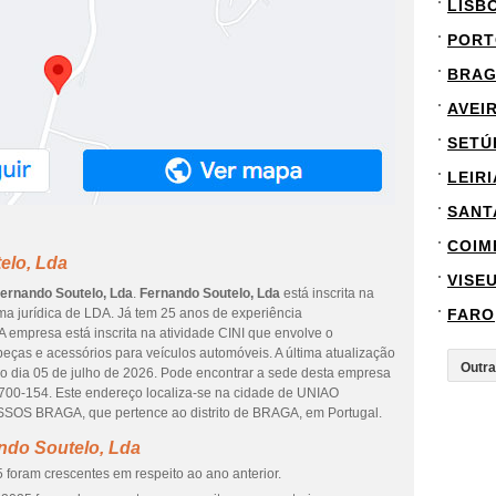
LISB
PORT
BRA
AVEI
SETÚ
LEIRI
SANT
COIM
elo, Lda
VISE
ernando Soutelo, Lda
.
Fernando Soutelo, Lda
está inscrita na
rma jurídica de LDA. Já tem 25 anos de experiência
FARO
 empresa está inscrita na atividade CINI que envolve o
eças e acessórios para veículos automóveis. A última atualização
o dia 05 de julho de 2026. Pode encontrar a sede desta empresa
0-154. Este endereço localiza-se na cidade de UNIAO
BRAGA, que pertence ao distrito de BRAGA, em Portugal.
ndo Soutelo, Lda
 foram crescentes em respeito ao ano anterior.