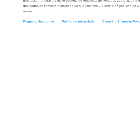
Empresite Portugal é o maior diretório de empresas de Portugal, que o ajuda a e
dos dados de contacto e atividade da sua empresa. Atualize a página web da su
mesmo.
Perguntas frequentes
Política de privacidade
O que é o Empresite Port