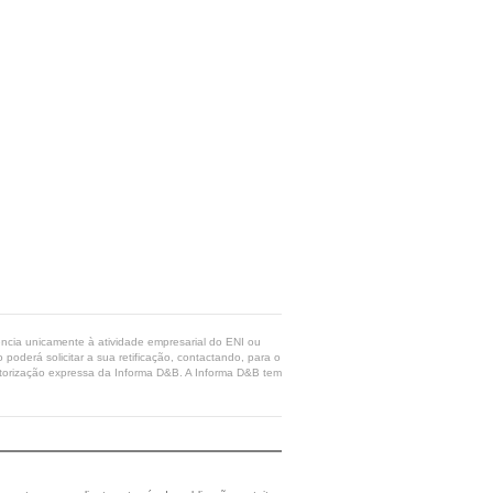
rência unicamente à atividade empresarial do ENI ou
poderá solicitar a sua retificação, contactando, para o
 autorização expressa da Informa D&B. A Informa D&B tem