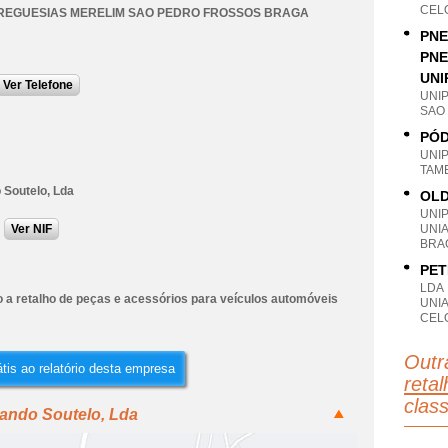
CEL
REGUESIAS MERELIM SAO PEDRO FROSSOS BRAGA
PNE
PNE
UNI
Ver Telefone
UNI
SAO
PÓD
UNI
TAM
 Soutelo, Lda
OLD
UNI
Ver NIF
UNI
BRA
PET
LDA
 a retalho de peças e acessórios para veículos automóveis
UNI
CEL
Outr
tis ao relatório desta empresa
reta
clas
nando Soutelo, Lda