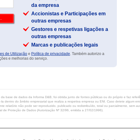
da empresa
Accionistas e Participações em
outras empresas
Gestores e respetivas ligações a
outras empresas
Marcas e publicações legais
es de Utilização
e
Política de privacidade
. Também autorizo a
ções e melhorias do serviço.
ta da base de dados da Informa D&B, foi obtida junto de fontes públicas ou do próprio e faz refe
-la dentro do âmbito empresarial que realiza a respetiva empresa ou ENI. Caso detete algum erro 
ente relatório não pode ser reproduzido, publicado ou redistribuído, total ou parcialmente, sem
l de Proteção de Dados (Autorização Nº 32/96, emitida a 27/02/1996).