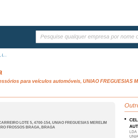
Pesquisar:
 L...
a
 acessórios para veículos automóveis, UNIAO FREGUES
Outr
CEL
CARREIRO LOTE 5, 4700-154
,
UNIAO FREGUESIAS MERELIM
AUT
DRO FROSSOS BRAGA
,
BRAGA
LDA
UNI