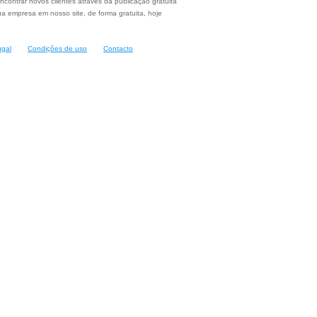
ncontrar novos clientes através da publicação gratuita
a empresa em nosso site, de forma gratuita, hoje
ugal
Condições de uso
Contacto