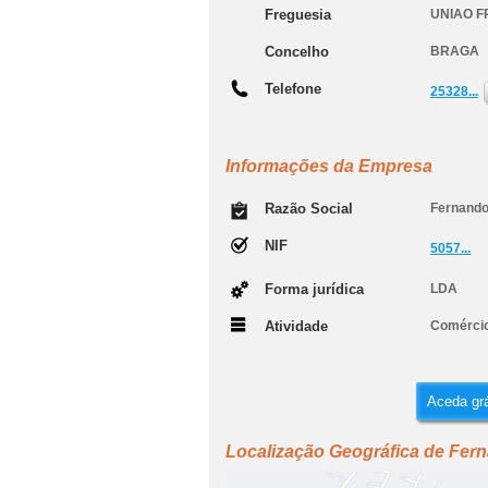
Freguesia
UNIAO F
Concelho
BRAGA
Telefone
25328...
Informações da Empresa
Razão Social
Fernando
NIF
5057...
Forma jurídica
LDA
Atividade
Comércio
Aceda grá
Localização Geográfica de Fer