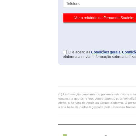
Telefone
Li e aceito as
Condições gerais
,
Condiçõ
eInforma a enviar informação sobre atualiza
(1) A informação constante do presente relatório resul
empresa a que se refere, sendo apenas possível utilizá
efeito, o Serviço de Apoio ao Cliente eInforma. O pres
a sua base de dados legalizada pela Comissão Naciona