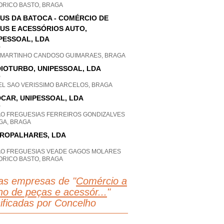
ORICO BASTO, BRAGA
US DA BATOCA - COMÉRCIO DE
US E ACESSÓRIOS AUTO,
PESSOAL, LDA
P
 MARTINHO CANDOSO GUIMARAES, BRAGA
IOTURBO, UNIPESSOAL, LDA
P
EL SAO VERISSIMO BARCELOS, BRAGA
CAR, UNIPESSOAL, LDA
P
AO FREGUESIAS FERREIROS GONDIZALVES
GA, BRAGA
ROPALHARES, LDA
AO FREGUESIAS VEADE GAGOS MOLARES
ORICO BASTO, BRAGA
as empresas de "
Comércio a
lho de peças e acessór...
"
sificadas por Concelho