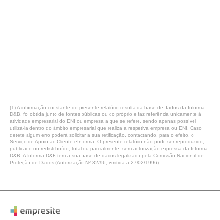
(1) A informação constante do presente relatório resulta da base de dados da Informa
D&B, foi obtida junto de fontes públicas ou do próprio e faz referência unicamente à
atividade empresarial do ENI ou empresa a que se refere, sendo apenas possível
utilizá-la dentro do âmbito empresarial que realiza a respetiva empresa ou ENI. Caso
detete algum erro poderá solicitar a sua retificação, contactando, para o efeito, o
Serviço de Apoio ao Cliente eInforma. O presente relatório não pode ser reproduzido,
publicado ou redistribuído, total ou parcialmente, sem autorização expressa da Informa
D&B. A Informa D&B tem a sua base de dados legalizada pela Comissão Nacional de
Proteção de Dados (Autorização Nº 32/96, emitida a 27/02/1996).