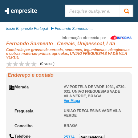
Pesquisar:
Início Empresite Portugal
Fernando Sarmento -...
Informação oferecida por
Fernando Sarmento - Cereais, Unipessoal, Lda
Comércio por grosso de cereais, sementes, leguminosas, oleaginosas
e outras matérias-primas agrícolas, UNIAO FREGUESIAS VADE VILA
VERDE
(
0
votos)
Endereço e contato
Morada
AV PORTELA DE VADE 1031, 4730-
031
,
UNIAO FREGUESIAS VADE
VILA VERDE
,
BRAGA
Ver Mapa
Freguesia
UNIAO FREGUESIAS VADE VILA
VERDE
Concelho
BRAGA
Telefone
25334...
Ver Telefone