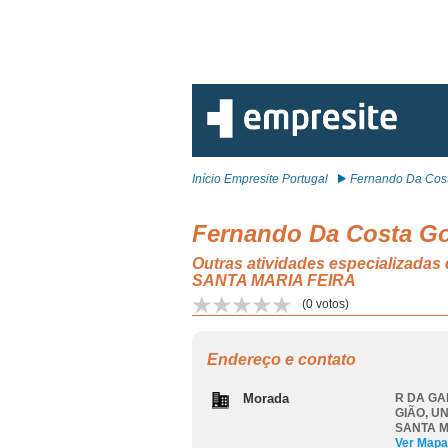
Início Empresite Portugal
Fernando Da Cost
Fernando Da Costa Go
Outras atividades especializa
SANTA MARIA FEIRA
(
0
votos)
Endereço e contato
Morada
R DA GA
GIÃO
,
UN
SANTA M
Ver Mapa