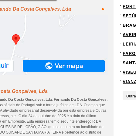
PORT
nando Da Costa Gonçalves, Lda
SETÚ
BRA
AVEI
LEIRI
FARO
SANT
VISE
VIAN
osta Gonçalves, Lda
ando Da Costa Gonçalves, Lda
.
Fernando Da Costa Gonçalves,
 oficiais de Portugal sob a forma jurídica de LDA. O tempo que
 A atividade empresarial desenvolvida por esta empresa é Outras
rsas, n.e.. O dia 24 de outubro de 2025 é a data da última
da em Empresite. Esta empresa tem o seguinte endereço R DA
ESIAS DE LOBÃO, GIÃO, que se encontra na localidade de
GUISANDE SANTA MARIA FEIRA e pertence ao distrito de