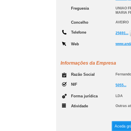
Freguesia
UNIAO F
MARIA F
Concelho
AVEIRO
Telefone
25691...
Web
www.and
Informações da Empresa
Razão Social
Fernando
NIF
5055...
Forma jurídica
LDA
Atividade
Outras at
Aceda grá