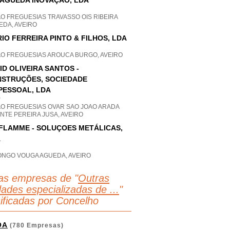
ÁGUEDA INOVAÇÃO, LDA
O FREGUESIAS TRAVASSO OIS RIBEIRA
EDA, AVEIRO
IO FERREIRA PINTO & FILHOS, LDA
AO FREGUESIAS AROUCA BURGO, AVEIRO
ID OLIVEIRA SANTOS -
STRUÇÕES, SOCIEDADE
PESSOAL, LDA
P
AO FREGUESIAS OVAR SAO JOAO ARADA
NTE PEREIRA JUSA, AVEIRO
FLAMME - SOLUÇOES METÁLICAS,
A
ONGO VOUGA AGUEDA, AVEIRO
as empresas de "
Outras
dades especializadas de ...
"
sificadas por Concelho
OA
(780 Empresas)