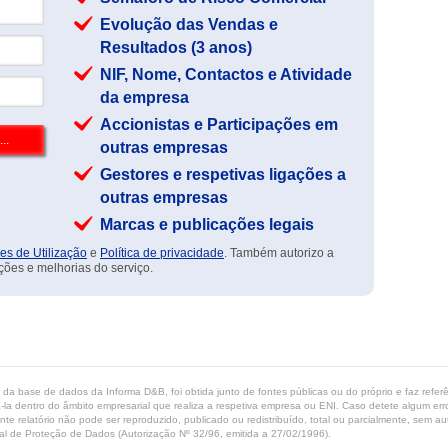
Evolução das Vendas e
Resultados (3 anos)
NIF, Nome, Contactos e Atividade
da empresa
Accionistas e Participações em
outras empresas
Gestores e respetivas ligações a
outras empresas
Marcas e publicações legais
es de Utilização
e
Política de privacidade
. Também autorizo a
ções e melhorias do serviço.
ta da base de dados da Informa D&B, foi obtida junto de fontes públicas ou do próprio e faz refe
-la dentro do âmbito empresarial que realiza a respetiva empresa ou ENI. Caso detete algum erro 
ente relatório não pode ser reproduzido, publicado ou redistribuído, total ou parcialmente, sem
l de Proteção de Dados (Autorização Nº 32/96, emitida a 27/02/1996).