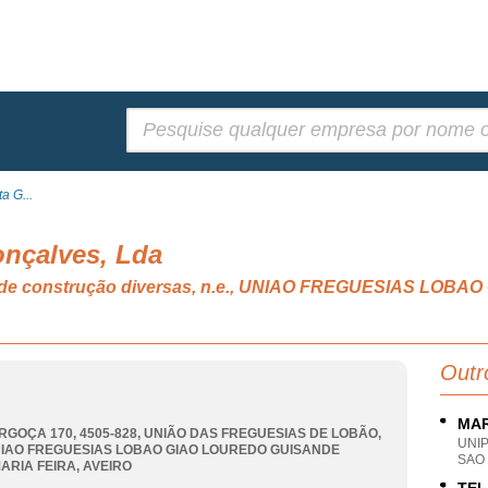
Pesquisar:
a G...
nçalves, Lda
das de construção diversas, n.e., UNIAO FREGUESIAS LO
Outr
MAR
RGOÇA 170, 4505-828, UNIÃO DAS FREGUESIAS DE LOBÃO,
UNI
IAO FREGUESIAS LOBAO GIAO LOUREDO GUISANDE
SAO 
ARIA FEIRA
,
AVEIRO