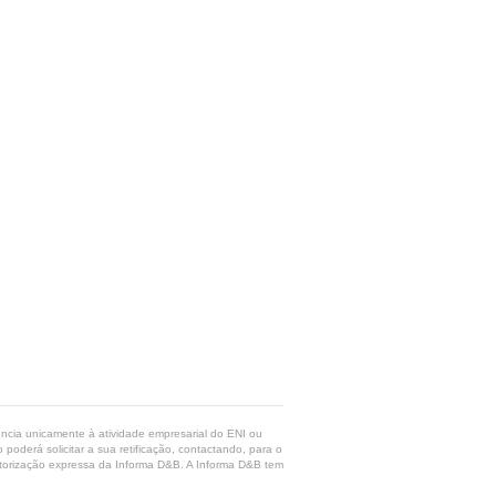
rência unicamente à atividade empresarial do ENI ou
poderá solicitar a sua retificação, contactando, para o
 autorização expressa da Informa D&B. A Informa D&B tem