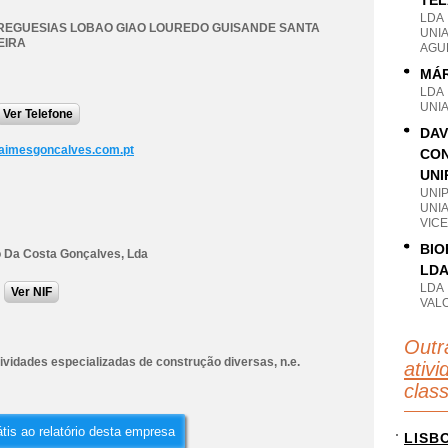
TEL
LDA
REGUESIAS LOBAO GIAO LOUREDO GUISANDE SANTA
UNIA
EIRA
AGU
MÁR
LDA
UNI
Ver Telefone
DAV
aimesgoncalves.com.pt
CON
UNI
UNI
UNI
VICE
BIO
 Da Costa Gonçalves, Lda
LD
LDA
Ver NIF
VAL
Outr
ividades especializadas de construção diversas, n.e.
ativi
clas
tis ao relatório desta empresa
LISB