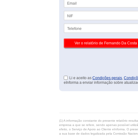
Email
NIF
Telefone
Li e aceito as
Condições gerais
,
Condiçõ
eInforma a enviar informação sobre atualiza
(1) A informação constante do presente relatório resul
empresa a que se refere, sendo apenas possível utilizá
efeito, o Serviço de Apoio ao Cliente eInforma. O pres
a sua base de dados legalizada pela Comissão Naciona