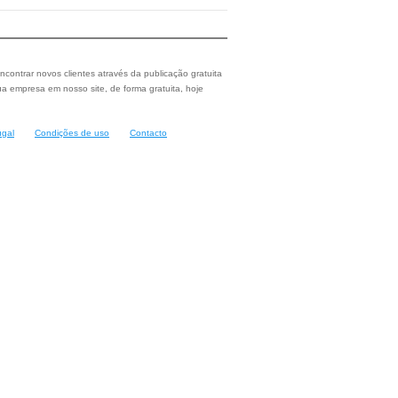
ncontrar novos clientes através da publicação gratuita
a empresa em nosso site, de forma gratuita, hoje
ugal
Condições de uso
Contacto