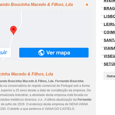
AVEI
nando Boucinha Macedo & Filhos, Lda
BRA
LISB
LEIRI
COIM
SANT
VIAN
VISE
SETÚ
inha Macedo & Filhos, Lda
ando Boucinha Macedo & Filhos, Lda
.
Fernando Boucinha
a na conservatória do registo comercial de Portugal sob a forma
é superior a 25 anos desde a data de constituição da empresa. De
rmalizada Industrial, a atividade desta empresa está focada no
dutos metálicos diversos, n.e.. A última atualização da
Fernando
0 de julho de 2026. O endereço desta empresa de NEIVA VIANA
0. O distrito a que pertence é VIANA DO CASTELO.