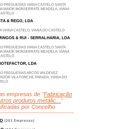
AO FREGUESIAS VIANA CASTELO SANTA
IA MAIOR MONSERRATE MEADELA, VIANA
CASTELO
TA & REGO, LDA
A VIANA CASTELO, VIANA DO CASTELO
INGOS & RUI - SERRALHARIA, LDA
AO FREGUESIAS VIANA CASTELO SANTA
IA MAIOR MONSERRATE MEADELA, VIANA
CASTELO
OTEFACTOR, LDA
AO FREGUESIAS ARCOS VALDEVEZ
VADOR VILA FONCHE PARADA, VIANA DO
TELO
as empresas de "
Fabricação
tros produtos metálic...
"
sificadas por Concelho
O
(203 Empresas)