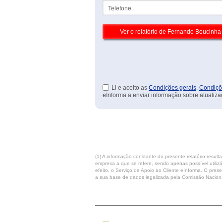
Telefone
Li e aceito as
Condições gerais
,
Condiçõ
eInforma a enviar informação sobre atualiza
(1) A informação constante do presente relatório resul
empresa a que se refere, sendo apenas possível utilizá
efeito, o Serviço de Apoio ao Cliente eInforma. O pres
a sua base de dados legalizada pela Comissão Naciona