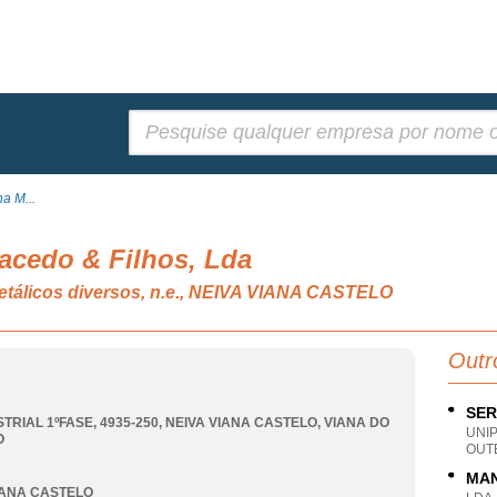
Pesquisar:
a M...
cedo & Filhos, Lda
etálicos diversos, n.e., NEIVA VIANA CASTELO
Outr
SER
TRIAL 1ºFASE, 4935-250
,
NEIVA VIANA CASTELO
,
VIANA DO
UNI
O
OUTE
MAN
IANA CASTELO