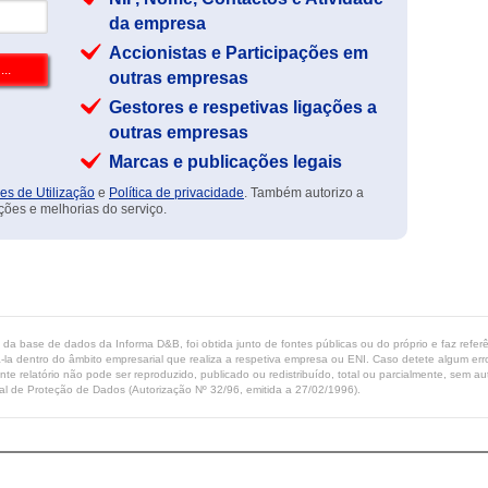
da empresa
Accionistas e Participações em
outras empresas
Gestores e respetivas ligações a
outras empresas
Marcas e publicações legais
es de Utilização
e
Política de privacidade
. Também autorizo a
ções e melhorias do serviço.
ta da base de dados da Informa D&B, foi obtida junto de fontes públicas ou do próprio e faz refe
-la dentro do âmbito empresarial que realiza a respetiva empresa ou ENI. Caso detete algum erro 
ente relatório não pode ser reproduzido, publicado ou redistribuído, total ou parcialmente, sem
l de Proteção de Dados (Autorização Nº 32/96, emitida a 27/02/1996).