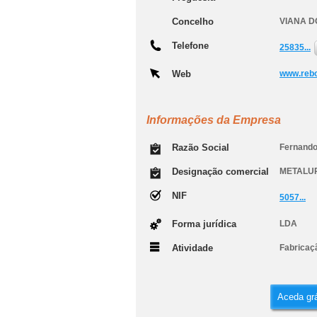
Concelho
VIANA D
Telefone
25835...
Web
www.rebo
Informações da Empresa
Razão Social
Fernando
Designação comercial
METALU
NIF
5057...
Forma jurídica
LDA
Atividade
Fabricaçã
Aceda grá