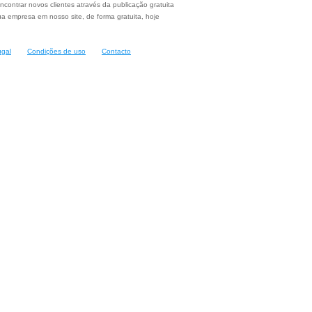
ncontrar novos clientes através da publicação gratuita
a empresa em nosso site, de forma gratuita, hoje
ugal
Condições de uso
Contacto