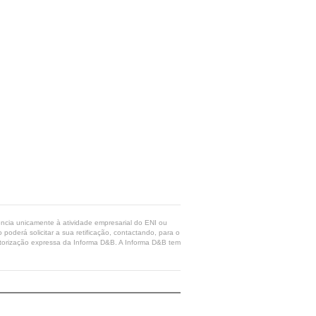
rência unicamente à atividade empresarial do ENI ou
poderá solicitar a sua retificação, contactando, para o
 autorização expressa da Informa D&B. A Informa D&B tem