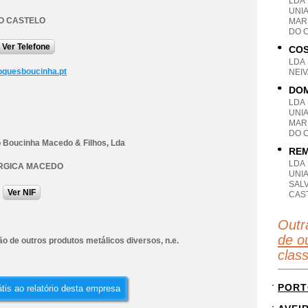
LDA
UNI
O CASTELO
MAR
DO 
Ver Telefone
COS
LDA
quesboucinha.pt
NEIV
DOM
LDA
UNI
MAR
DO 
 Boucinha Macedo & Filhos, Lda
REM
LDA
RGICA MACEDO
UNI
SAL
Ver NIF
CAS
Outr
de ou
o de outros produtos metálicos diversos, n.e.
clas
PORT
tis ao relatório desta empresa