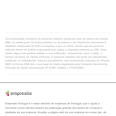
(1) A informação constante do presente relatório resulta da base de dados da Informa
D&B, foi obtida junto de fontes públicas ou do próprio e faz referência unicamente à
atividade empresarial do ENI ou empresa a que se refere, sendo apenas possível
utilizá-la dentro do âmbito empresarial que realiza a respetiva empresa ou ENI. Caso
detete algum erro poderá solicitar a sua retificação, contactando, para o efeito, o
Serviço de Apoio ao Cliente eInforma. O presente relatório não pode ser reproduzido,
publicado ou redistribuído, total ou parcialmente, sem autorização expressa da Informa
D&B. A Informa D&B tem a sua base de dados legalizada pela Comissão Nacional de
Proteção de Dados (Autorização Nº 32/96, emitida a 27/02/1996).
Empresite Portugal é o maior diretório de empresas de Portugal, que o ajuda a
encontrar novos clientes através da publicação gratuita dos dados de contacto e
atividade da sua empresa. Atualize a página web da sua empresa em nosso site, de