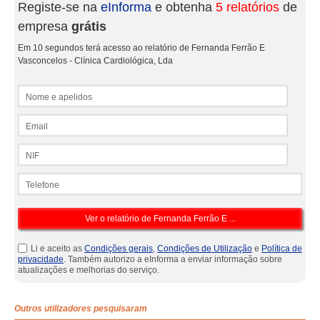
Registe-se na
eInforma
e obtenha
5 relatórios
de
empresa
grátis
Em 10 segundos terá acesso ao relatório de Fernanda Ferrão E
Vasconcelos - Clínica Cardiológica, Lda
Nome e apelidos
Email
NIF
Telefone
Li e aceito as
Condições gerais
,
Condições de Utilização
e
Política de
privacidade
. Também autorizo a eInforma a enviar informação sobre
atualizações e melhorias do serviço.
Outros utilizadores pesquisaram