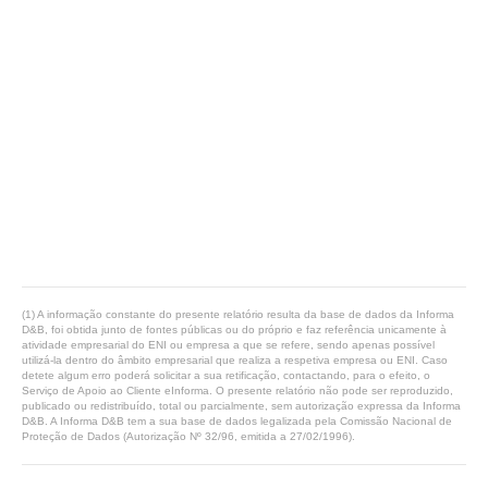
(1) A informação constante do presente relatório resulta da base de dados da Informa
D&B, foi obtida junto de fontes públicas ou do próprio e faz referência unicamente à
atividade empresarial do ENI ou empresa a que se refere, sendo apenas possível
utilizá-la dentro do âmbito empresarial que realiza a respetiva empresa ou ENI. Caso
detete algum erro poderá solicitar a sua retificação, contactando, para o efeito, o
Serviço de Apoio ao Cliente eInforma. O presente relatório não pode ser reproduzido,
publicado ou redistribuído, total ou parcialmente, sem autorização expressa da Informa
D&B. A Informa D&B tem a sua base de dados legalizada pela Comissão Nacional de
Proteção de Dados (Autorização Nº 32/96, emitida a 27/02/1996).