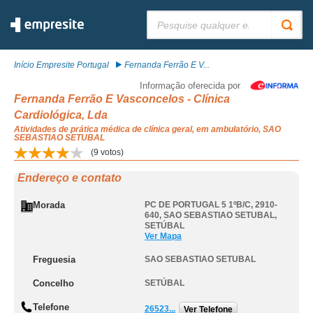
Pesquisar:
Início Empresite Portugal
Fernanda Ferrão E V...
Informação oferecida por
Fernanda Ferrão E Vasconcelos - Clínica
Cardiológica, Lda
Atividades de prática médica de clínica geral, em ambulatório, SAO
SEBASTIAO SETUBAL
(
9
votos)
Endereço e contato
Morada
PC DE PORTUGAL 5 1ºB/C, 2910-
640
,
SAO SEBASTIAO SETUBAL
,
SETÚBAL
Ver Mapa
Freguesia
SAO SEBASTIAO SETUBAL
Concelho
SETÚBAL
Telefone
26523...
Ver Telefone