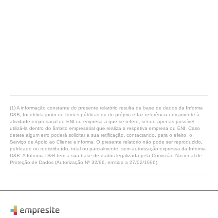
(1) A informação constante do presente relatório resulta da base de dados da Informa
D&B, foi obtida junto de fontes públicas ou do próprio e faz referência unicamente à
atividade empresarial do ENI ou empresa a que se refere, sendo apenas possível
utilizá-la dentro do âmbito empresarial que realiza a respetiva empresa ou ENI. Caso
detete algum erro poderá solicitar a sua retificação, contactando, para o efeito, o
Serviço de Apoio ao Cliente eInforma. O presente relatório não pode ser reproduzido,
publicado ou redistribuído, total ou parcialmente, sem autorização expressa da Informa
D&B. A Informa D&B tem a sua base de dados legalizada pela Comissão Nacional de
Proteção de Dados (Autorização Nº 32/96, emitida a 27/02/1996).