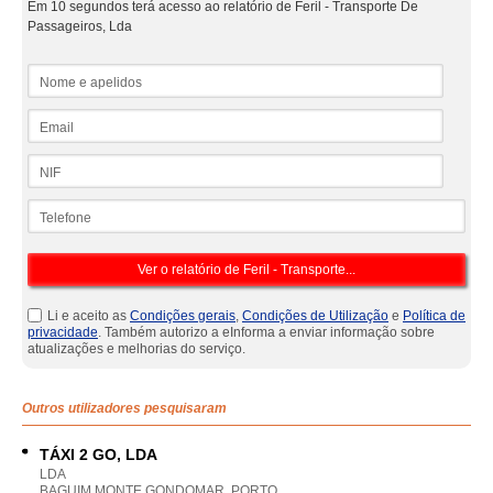
Em 10 segundos terá acesso ao relatório de Feril - Transporte De
Passageiros, Lda
Nome e apelidos
Email
NIF
Telefone
Li e aceito as
Condições gerais
,
Condições de Utilização
e
Política de
privacidade
. Também autorizo a eInforma a enviar informação sobre
atualizações e melhorias do serviço.
Outros utilizadores pesquisaram
TÁXI 2 GO, LDA
LDA
BAGUIM MONTE GONDOMAR, PORTO